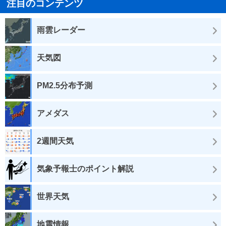
注目のコンテンツ
雨雲レーダー
天気図
PM2.5分布予測
アメダス
2週間天気
気象予報士のポイント解説
世界天気
地震情報