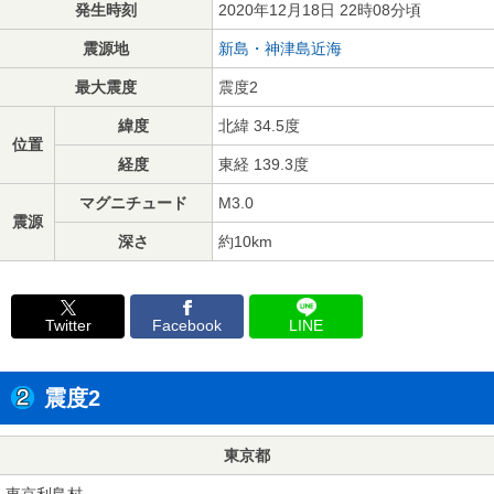
発生時刻
2020年12月18日 22時08分頃
震源地
新島・神津島近海
最大震度
震度2
緯度
北緯 34.5度
位置
経度
東経 139.3度
マグニチュード
M3.0
震源
深さ
約10km
Twitter
Facebook
LINE
震度2
東京都
東京利島村