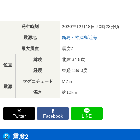
発生時刻
2020年12月18日 20時23分頃
震源地
新島・神津島近海
最大震度
震度2
緯度
北緯 34.5度
位置
経度
東経 139.3度
マグニチュード
M2.5
震源
深さ
約10km
Twitter
Facebook
LINE
震度2