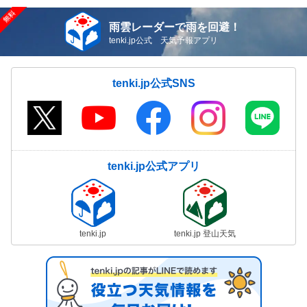
雨雲レーダーで雨を回避！
tenki.jp公式 天気予報アプリ
tenki.jp公式SNS
tenki.jp公式アプリ
tenki.jp
tenki.jp 登山天気