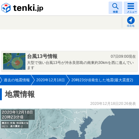
tenki.jp
検索
メニュー
現在地
台風13号情報
07日09:00現在
大型で強い台風13号が沖永良部島の南東約30kmを西に進んでい
ます
過去の地震情報
2020年12月18日
20時23分頃発生した地震(最大震度2)
地震情報
2020年12月18日20:26発表