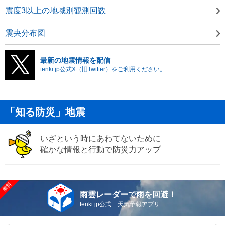
震度3以上の地域別観測回数
震央分布図
最新の地震情報を配信
tenki.jp公式X（旧Twitter）をご利用ください。
「知る防災」地震
いざという時にあわてないために
確かな情報と行動で防災力アップ
雨雲レーダーで雨を回避！
tenki.jp公式 天気予報アプリ