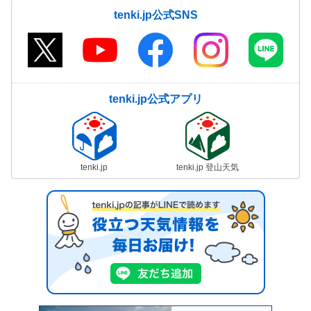
tenki.jp公式SNS
tenki.jp公式アプリ
tenki.jp
tenki.jp 登山天気