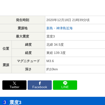
発生時刻
2020年12月18日 21時39分頃
震源地
新島・神津島近海
最大震度
震度3
緯度
北緯 34.5度
位置
経度
東経 139.3度
マグニチュード
M3.6
震源
深さ
約10km
Twitter
Facebook
LINE
震度3