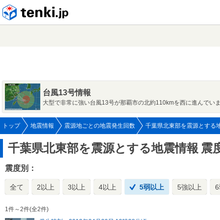
tenki.jp
台風13号情報
大型で非常に強い台風13号が那覇市の北約110kmを西に進んでい
トップ
地震情報
震源地ごとの地震発生回数
千葉県北東部を震源とする
千葉県北東部を震源とする地震情報
震
震度別：
全て
2以上
3以上
4以上
5弱以上
5強以上
1件～2件(全2件)