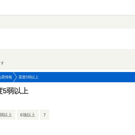
ます
地震情報
震度5弱以上
度5弱以上
6弱以上
6強以上
7