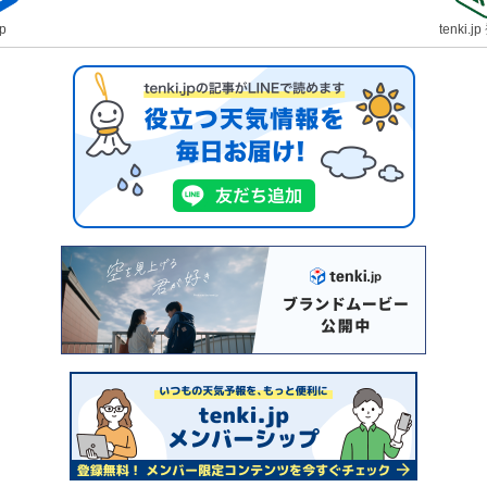
jp
tenki.