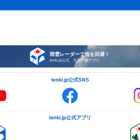
雨雲レーダーで雨を回避！
tenki.jp公式 天気予報アプリ
tenki.jp公式SNS
tenki.jp公式アプリ