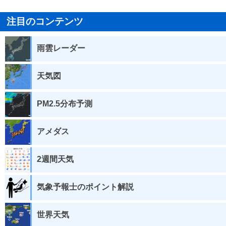
注目のコンテンツ
雨雲レーダー
天気図
PM2.5分布予測
アメダス
2週間天気
気象予報士のポイント解説
世界天気