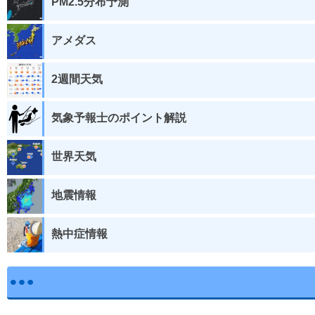
PM2.5分布予測
アメダス
2週間天気
気象予報士のポイント解説
世界天気
地震情報
熱中症情報