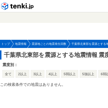
tenki.jp
トップ
地震情報
震源地ごとの地震発生回数
千葉県北東部を震源とする
千葉県北東部を震源とする地震情報
震
震度別：
全て
2以上
3以上
4以上
5弱以上
5強以上
6弱
この検索条件での地震はありません。