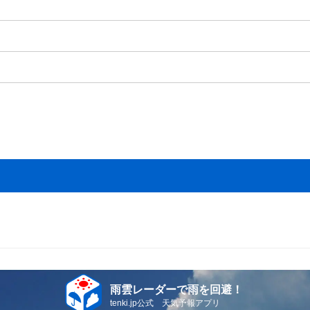
雨雲レーダーで雨を回避！
tenki.jp公式 天気予報アプリ