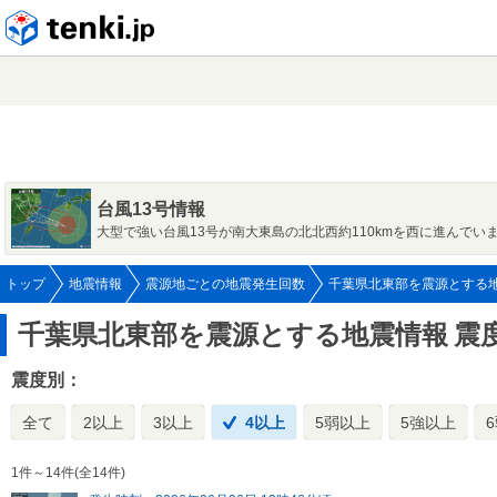
tenki.jp
台風13号情報
大型で強い台風13号が南大東島の北北西約110kmを西に進んでい
トップ
地震情報
震源地ごとの地震発生回数
千葉県北東部を震源とする
千葉県北東部を震源とする地震情報
震
震度別：
全て
2以上
3以上
4以上
5弱以上
5強以上
1件～14件(全14件)