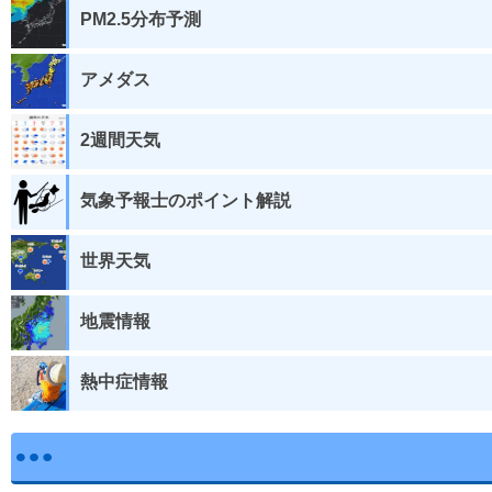
PM2.5分布予測
アメダス
2週間天気
気象予報士のポイント解説
世界天気
地震情報
熱中症情報