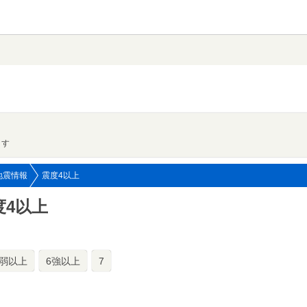
ます
地震情報
震度4以上
度4以上
6弱以上
6強以上
7