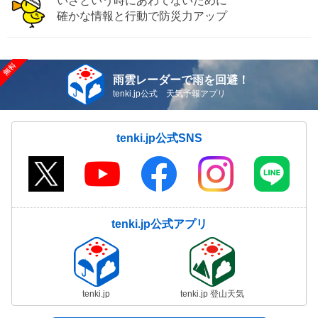
いざという時にあわてないために
確かな情報と行動で防災力アップ
雨雲レーダーで雨を回避！
tenki.jp公式 天気予報アプリ
tenki.jp公式SNS
tenki.jp公式アプリ
tenki.jp
tenki.jp 登山天気