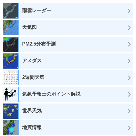
雨雲レーダー
天気図
PM2.5分布予測
アメダス
2週間天気
気象予報士のポイント解説
世界天気
地震情報