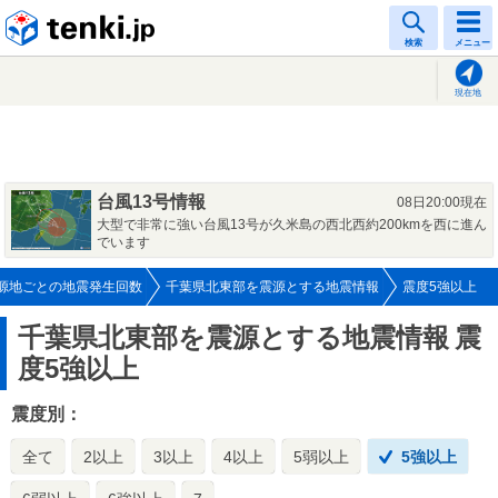
tenki.jp
検索
メニュー
現在地
台風13号情報
08日20:00現在
大型で非常に強い台風13号が久米島の西北西約200kmを西に進ん
でいます
源地ごとの地震発生回数
千葉県北東部を震源とする地震情報
震度5強以上
千葉県北東部を震源とする地震情報
震
度5強以上
震度別：
全て
2以上
3以上
4以上
5弱以上
5強以上