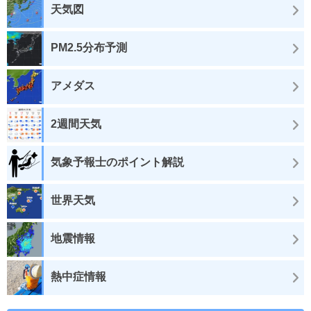
天気図
PM2.5分布予測
アメダス
2週間天気
気象予報士のポイント解説
世界天気
地震情報
熱中症情報