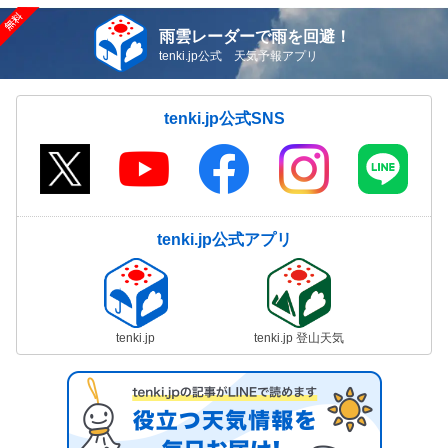
雨雲レーダーで雨を回避！
tenki.jp公式 天気予報アプリ
tenki.jp公式SNS
tenki.jp公式アプリ
tenki.jp
tenki.jp 登山天気