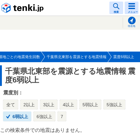
tenki.jp
検索
メニュー
現在地
源地ごとの地震発生回数
千葉県北東部を震源とする地震情報
震度6弱以上
千葉県北東部を震源とする地震情報
震
度6弱以上
震度別：
全て
2以上
3以上
4以上
5弱以上
5強以上
6弱以上
6強以上
7
この検索条件での地震はありません。