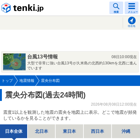
tenki.jp
検索
メニュー
現在地
台風13号情報
08日10:00現在
大型で非常に強い台風13号が久米島の北西約130kmを北西に進ん
でいます
トップ
地震情報
震央分布図
震央分布図(過去24時間)
2026年08月08日12:00現在
震度1以上を観測した地震の震央を地図上に表示。どこで地震が頻発
しているかを見ることができます。
日本全体
北日本
東日本
西日本
沖縄