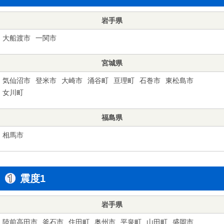
岩手県
大船渡市
一関市
宮城県
気仙沼市
登米市
大崎市
涌谷町
亘理町
石巻市
東松島市
女川町
福島県
相馬市
震度1
岩手県
陸前高田市
釜石市
住田町
奥州市
平泉町
山田町
盛岡市