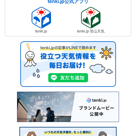
tenki.jp公式アプリ
tenki.jp
tenki.jp 登山天気