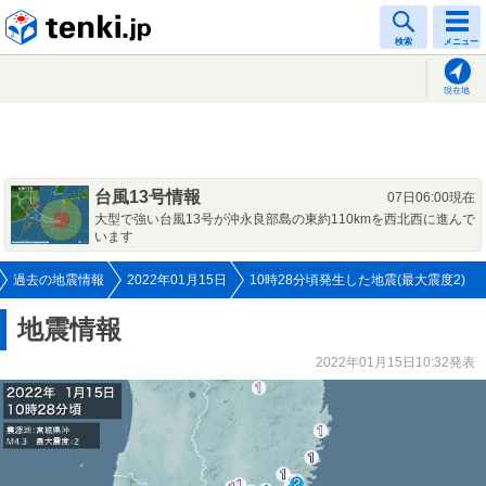
tenki.jp
検索
メニュー
現在地
台風13号情報
07日06:00現在
大型で強い台風13号が沖永良部島の東約110kmを西北西に進んで
います
過去の地震情報
2022年01月15日
10時28分頃発生した地震(最大震度2)
地震情報
2022年01月15日10:32発表