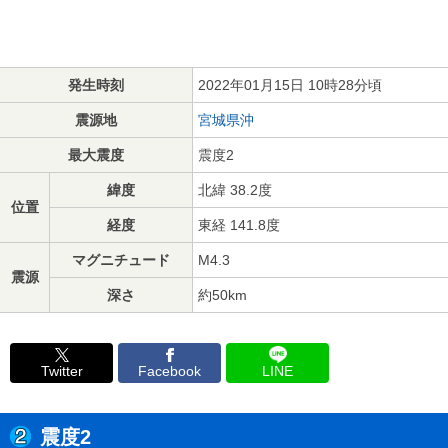
発生時刻
2022年01月15日 10時28分頃
震源地
宮城県沖
最大震度
震度2
緯度
北緯 38.2度
位置
経度
東経 141.8度
マグニチュード
M4.3
震源
深さ
約50km
Twitter
Facebook
LINE
震度2