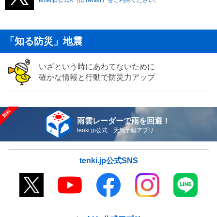
「知る防災」地震
いざという時にあわてないために
確かな情報と行動で防災力アップ
雨雲レーダーで雨を回避！
tenki.jp公式 天気予報アプリ
tenki.jp公式SNS