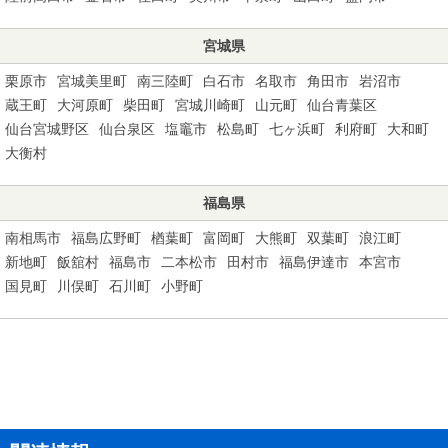
宮城県
栗原市
宮城美里町
南三陸町
白石市
名取市
角田市
岩沼市
蔵王町
大河原町
柴田町
宮城川崎町
山元町
仙台青葉区
仙台宮城野区
仙台泉区
塩竈市
松島町
七ヶ浜町
利府町
大和町
大衡村
福島県
南相馬市
福島広野町
楢葉町
富岡町
大熊町
双葉町
浪江町
新地町
飯舘村
福島市
二本松市
田村市
福島伊達市
本宮市
国見町
川俣町
石川町
小野町