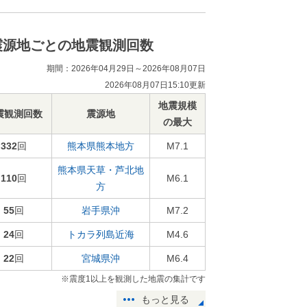
震源地ごとの地震観測回数
期間：2026年04月29日～2026年08月07日
2026年08月07日15:10更新
地震規模
震観測回数
震源地
の最大
332
回
熊本県熊本地方
M7.1
熊本県天草・芦北地
110
回
M6.1
方
55
回
岩手県沖
M7.2
24
回
トカラ列島近海
M4.6
22
回
宮城県沖
M6.4
※震度1以上を観測した地震の集計です
もっと見る