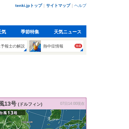
tenki.jpトップ
｜
サイトマップ
｜
ヘルプ
天気
季節特集
天気ニュース
象予報士の解説
熱中症情報
注目
風13号
(ドルフィン)
07日14:00現在