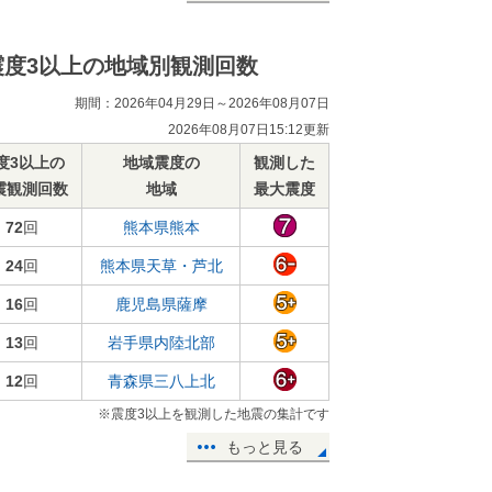
震度3以上の地域別観測回数
期間：2026年04月29日～2026年08月07日
2026年08月07日15:12更新
度3以上の
地域震度の
観測した
震観測回数
地域
最大震度
72
回
熊本県熊本
24
回
熊本県天草・芦北
16
回
鹿児島県薩摩
13
回
岩手県内陸北部
12
回
青森県三八上北
※震度3以上を観測した地震の集計です
もっと見る