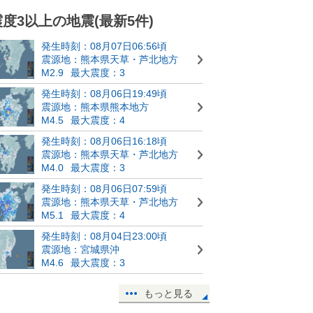
震度3以上の地震(最新5件)
発生時刻：08月07日06:56頃
震源地：熊本県天草・芦北地方
M2.9
最大震度：3
発生時刻：08月06日19:49頃
震源地：熊本県熊本地方
M4.5
最大震度：4
発生時刻：08月06日16:18頃
震源地：熊本県天草・芦北地方
M4.0
最大震度：3
発生時刻：08月06日07:59頃
震源地：熊本県天草・芦北地方
M5.1
最大震度：4
発生時刻：08月04日23:00頃
震源地：宮城県沖
M4.6
最大震度：3
もっと見る