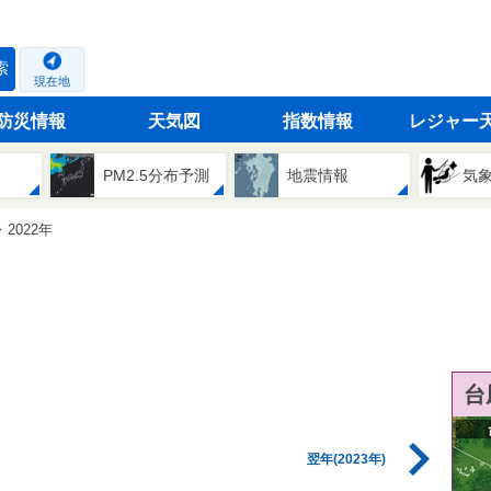
索
現在地
防災情報
天気図
指数情報
レジャー
PM2.5分布予測
地震情報
気
2022年
台
翌年(2023年)