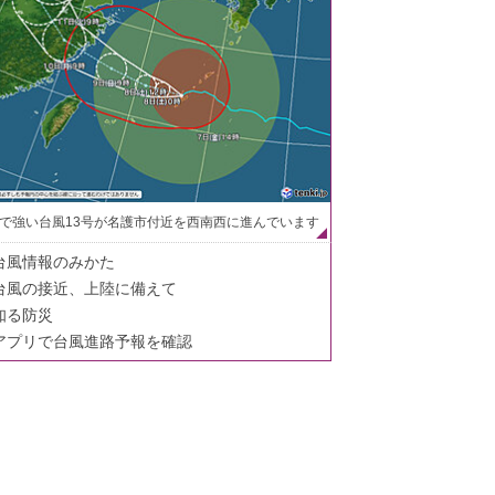
で強い台風13号が名護市付近を西南西に進んでいます
台風情報のみかた
台風の接近、上陸に備えて
知る防災
アプリで台風進路予報を確認