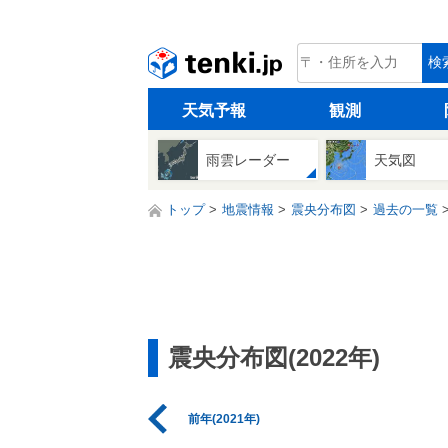
tenki.jp
検
天気予報
観測
雨雲レーダー
天気図
トップ
地震情報
震央分布図
過去の一覧
震央分布図(2022年)
前年(2021年)