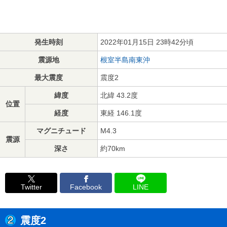
発生時刻
2022年01月15日 23時42分頃
震源地
根室半島南東沖
最大震度
震度2
緯度
北緯 43.2度
位置
経度
東経 146.1度
マグニチュード
M4.3
震源
深さ
約70km
Twitter
Facebook
LINE
震度2