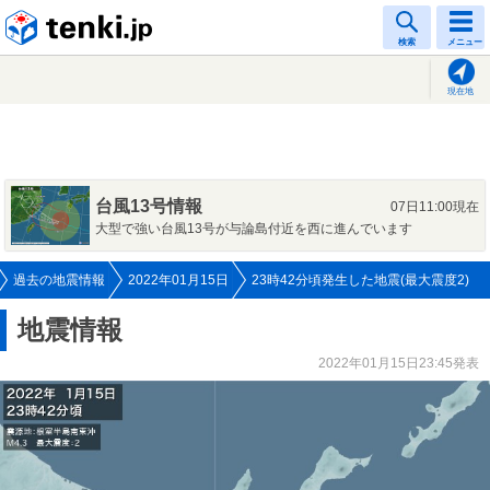
tenki.jp
検索
メニュー
現在地
台風13号情報
07日11:00現在
大型で強い台風13号が与論島付近を西に進んでいます
過去の地震情報
2022年01月15日
23時42分頃発生した地震(最大震度2)
地震情報
2022年01月15日23:45発表