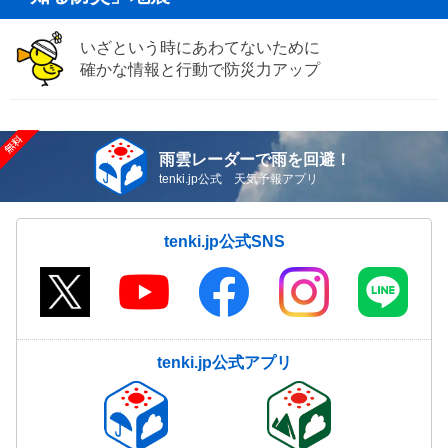
いざという時にあわてないために
確かな情報と行動で防災力アップ
雨雲レーダーで雨を回避！
tenki.jp公式 天気予報アプリ
tenki.jp公式SNS
tenki.jp公式アプリ