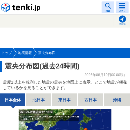
tenki.jp
検索
メニュー
現在地
トップ
地震情報
震央分布図
震央分布図(過去24時間)
2026年08月10日00:00現在
震度1以上を観測した地震の震央を地図上に表示。どこで地震が頻発
しているかを見ることができます。
日本全体
北日本
東日本
西日本
沖縄