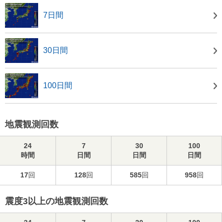
7日間
30日間
100日間
地震観測回数
24
7
30
100
時間
日間
日間
日間
17
回
128
回
585
回
958
回
震度3以上の地震観測回数