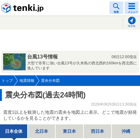
tenki.jp
検索
メニュー
現在地
台風13号情報
08日12:00現在
大型で非常に強い台風13号が久米島の西北西約160kmを西北西に
進んでいます
トップ
地震情報
震央分布図
震央分布図(過去24時間)
2026年08月08日13:30現在
震度1以上を観測した地震の震央を地図上に表示。どこで地震が頻発
しているかを見ることができます。
日本全体
北日本
東日本
西日本
沖縄