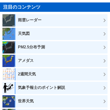
注目のコンテンツ
雨雲レーダー
天気図
PM2.5分布予測
アメダス
2週間天気
気象予報士のポイント解説
世界天気