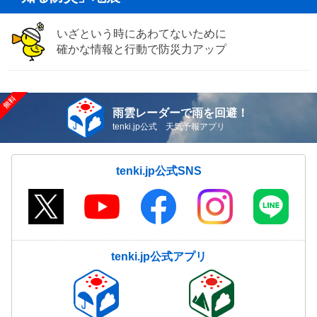
いざという時にあわてないために
確かな情報と行動で防災力アップ
雨雲レーダーで雨を回避！
tenki.jp公式 天気予報アプリ
tenki.jp公式SNS
tenki.jp公式アプリ