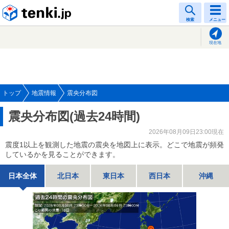
tenki.jp
検索
メニュー
現在地
トップ
地震情報
震央分布図
震央分布図(過去24時間)
2026年08月09日23:00現在
震度1以上を観測した地震の震央を地図上に表示。どこで地震が頻発
しているかを見ることができます。
日本全体
北日本
東日本
西日本
沖縄