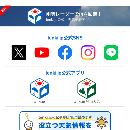
雨雲レーダーで雨を回避！
tenki.jp公式 天気予報アプリ
tenki.jp公式SNS
tenki.jp公式アプリ
tenki.jp
tenki.jp 登山天気