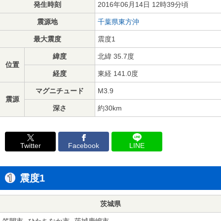
発生時刻
2016年06月14日 12時39分頃
震源地
千葉県東方沖
最大震度
震度1
緯度
北緯 35.7度
位置
経度
東経 141.0度
マグニチュード
M3.9
震源
深さ
約30km
Twitter
Facebook
LINE
震度1
茨城県
笠間市
ひたちなか市
茨城鹿嶋市