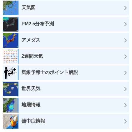
天気図
PM2.5分布予測
アメダス
2週間天気
気象予報士のポイント解説
世界天気
地震情報
熱中症情報