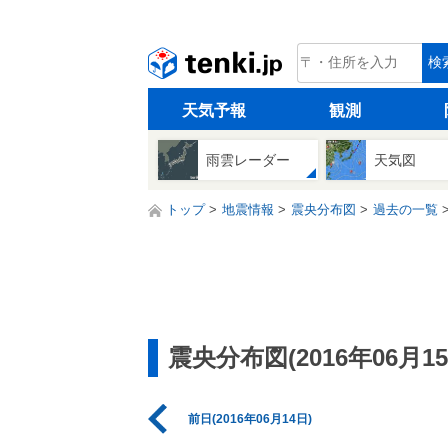
tenki.jp
検
天気予報
観測
雨雲レーダー
天気図
トップ
地震情報
震央分布図
過去の一覧
震央分布図(2016年06月15
前日(2016年06月14日)