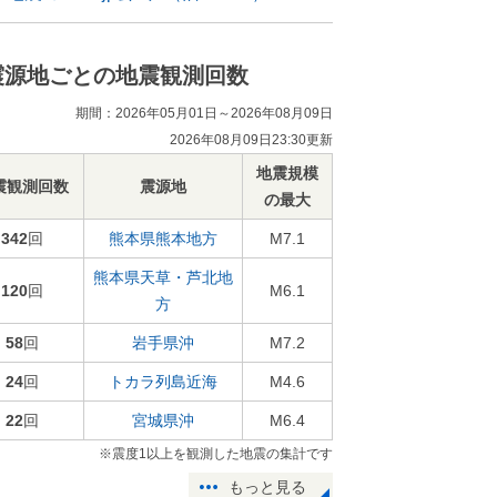
震源地ごとの地震観測回数
期間：2026年05月01日～2026年08月09日
2026年08月09日23:30更新
地震規模
震観測回数
震源地
の最大
342
回
熊本県熊本地方
M7.1
熊本県天草・芦北地
120
回
M6.1
方
58
回
岩手県沖
M7.2
24
回
トカラ列島近海
M4.6
22
回
宮城県沖
M6.4
※震度1以上を観測した地震の集計です
もっと見る