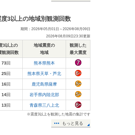
震度3以上の地域別観測回数
期間：2026年05月01日～2026年08月09日
2026年08月09日23:30更新
度3以上の
地域震度の
観測した
震観測回数
地域
最大震度
73
回
熊本県熊本
25
回
熊本県天草・芦北
16
回
鹿児島県薩摩
14
回
岩手県内陸北部
13
回
青森県三八上北
※震度3以上を観測した地震の集計です
もっと見る