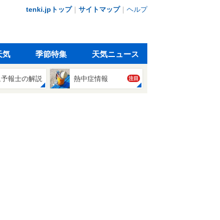
tenki.jpトップ
｜
サイトマップ
｜
ヘルプ
天気
季節特集
天気ニュース
象予報士の解説
熱中症情報
注目