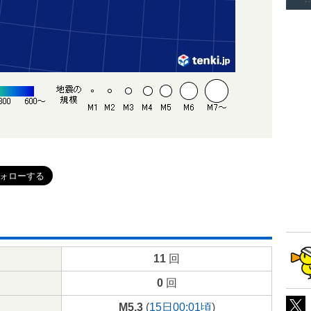
11
回
0
回
M5.3
(
15日00:01頃
)