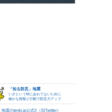
「知る防災」地震
いざという時にあわてないために
確かな情報と行動で防災力アップ
地震のtenki.jp公式X（旧Twitter）