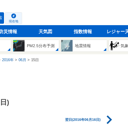
索
現在地
防災情報
天気図
指数情報
レジャー
PM2.5分布予測
地震情報
気
2016年
06月
15日
日)
翌日(2016年06月16日)