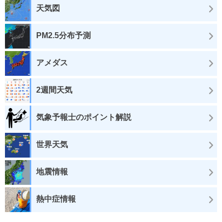
天気図
PM2.5分布予測
アメダス
2週間天気
気象予報士のポイント解説
世界天気
地震情報
熱中症情報