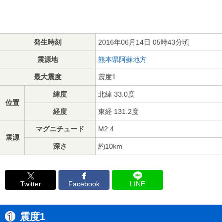
発生時刻
2016年06月14日 05時43分頃
震源地
熊本県阿蘇地方
最大震度
震度1
緯度
北緯 33.0度
位置
経度
東経 131.2度
マグニチュード
M2.4
震源
深さ
約10km
Twitter
Facebook
LINE
震度1