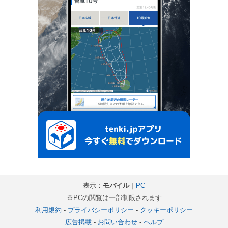
表示：
モバイル
｜
PC
※PCの閲覧は一部制限されます
利用規約
-
プライバシーポリシー
-
クッキーポリシー
広告掲載
-
お問い合わせ
-
ヘルプ