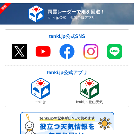
雨雲レーダーで雨を回避！
tenki.jp公式 天気予報アプリ
tenki.jp公式SNS
tenki.jp公式アプリ
tenki.jp
tenki.jp 登山天気