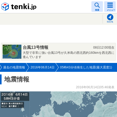
tenki.jp
検索
メニュー
現在地
台風13号情報
08日12:00現在
大型で非常に強い台風13号が久米島の西北西約160kmを西北西に
進んでいます
過去の地震情報
2016年06月14日
05時43分頃発生した地震(最大震度1)
地震情報
2016年06月14日05:46発表