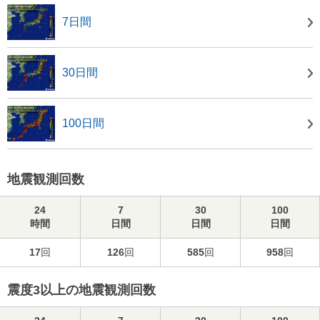
7日間
30日間
100日間
地震観測回数
24
7
30
100
時間
日間
日間
日間
17
回
126
回
585
回
958
回
震度3以上の地震観測回数