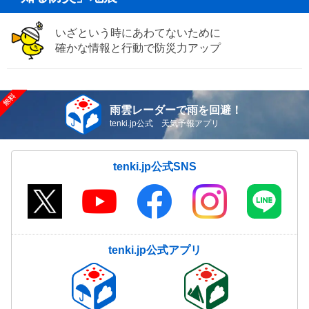
いざという時にあわてないために
確かな情報と行動で防災力アップ
雨雲レーダーで雨を回避！
tenki.jp公式 天気予報アプリ
tenki.jp公式SNS
tenki.jp公式アプリ