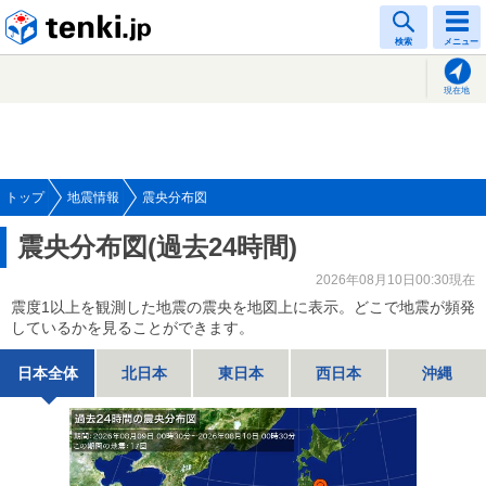
tenki.jp
検索
メニュー
現在地
トップ
地震情報
震央分布図
震央分布図(過去24時間)
2026年08月10日00:30現在
震度1以上を観測した地震の震央を地図上に表示。どこで地震が頻発
しているかを見ることができます。
日本全体
北日本
東日本
西日本
沖縄