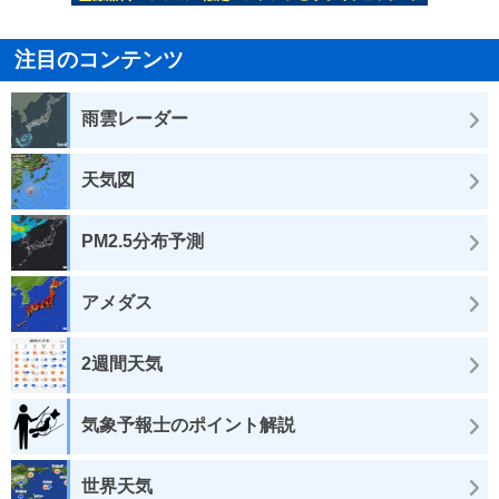
注目のコンテンツ
雨雲レーダー
天気図
PM2.5分布予測
アメダス
2週間天気
気象予報士のポイント解説
世界天気