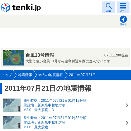
tenki.jp
検索
メニュー
現在地
台風13号情報
07日11:00現在
大型で強い台風13号が与論島付近を西に進んでいます
トップ
地震情報
過去の地震情報
2011年07月21日
2011年07月21日の地震情報
発生時刻：2011年07月21日01時12分頃
震源地：新潟県中越地方頃
M3.0
最大震度：3
発生時刻：2011年07月21日01時33分頃
震源地：新潟県中越地方頃
M1.8
最大震度：1