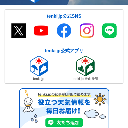
tenki.jp公式SNS
tenki.jp公式アプリ
tenki.jp
tenki.jp 登山天気