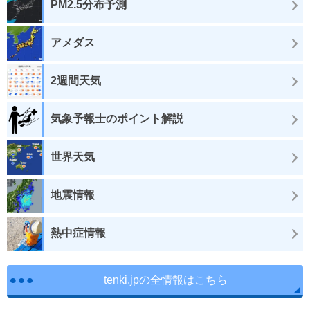
PM2.5分布予測
アメダス
2週間天気
気象予報士のポイント解説
世界天気
地震情報
熱中症情報
tenki.jpの全情報はこちら