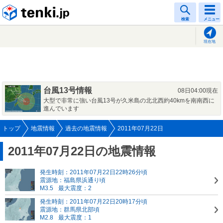
tenki.jp
検索
メニュー
現在地
台風13号情報
08日04:00現在
大型で非常に強い台風13号が久米島の北北西約40kmを南南西に
進んでいます
トップ
地震情報
過去の地震情報
2011年07月22日
2011年07月22日の地震情報
発生時刻：2011年07月22日22時26分頃
震源地：福島県浜通り頃
M3.5
最大震度：2
発生時刻：2011年07月22日20時17分頃
震源地：群馬県北部頃
M2.8
最大震度：1