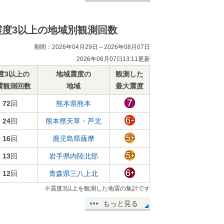
震度3以上の地域別観測回数
期間：2026年04月29日～2026年08月07日
2026年08月07日13:11更新
度3以上の
地域震度の
観測した
震観測回数
地域
最大震度
72
回
熊本県熊本
24
回
熊本県天草・芦北
16
回
鹿児島県薩摩
13
回
岩手県内陸北部
12
回
青森県三八上北
※震度3以上を観測した地震の集計です
もっと見る