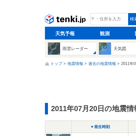
tenki.jp
検
天気予報
観測
雨雲レーダー
天気図
トップ
地震情報
過去の地震情報
2011年
2011年07月20日の地震情
▼発生時刻