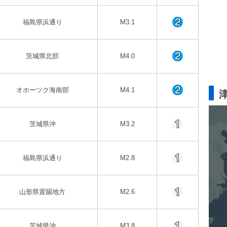
福島県浜通り
M3.1
茨城県北部
M4.0
オホーツク海南部
M4.1
茨城県沖
M3.2
福島県浜通り
M2.8
山形県置賜地方
M2.6
茨城県沖
M3.8