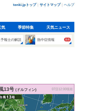
tenki.jpトップ
｜
サイトマップ
｜
ヘルプ
天気
季節特集
天気ニュース
象予報士の解説
熱中症情報
注目
風13号
(ドルフィン)
07日12:00現在