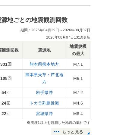
震源地ごとの地震観測回数
期間：2026年04月29日～2026年08月07日
2026年08月07日13:10更新
地震規模
震観測回数
震源地
の最大
331
回
熊本県熊本地方
M7.1
熊本県天草・芦北地
108
回
M6.1
方
54
回
岩手県沖
M7.2
24
回
トカラ列島近海
M4.6
22
回
宮城県沖
M6.4
※震度1以上を観測した地震の集計です
もっと見る