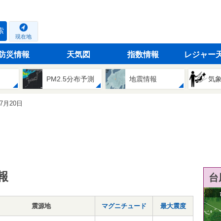
索
現在地
防災情報
天気図
指数情報
レジャー
PM2.5分布予測
地震情報
気
07月20日
報
台
震源地
マグニチュード
最大震度