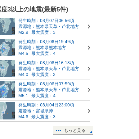
震度3以上の地震(最新5件)
発生時刻：08月07日06:56頃
震源地：熊本県天草・芦北地方
M2.9
最大震度：3
発生時刻：08月06日19:49頃
震源地：熊本県熊本地方
M4.5
最大震度：4
発生時刻：08月06日16:18頃
震源地：熊本県天草・芦北地方
M4.0
最大震度：3
発生時刻：08月06日07:59頃
震源地：熊本県天草・芦北地方
M5.1
最大震度：4
発生時刻：08月04日23:00頃
震源地：宮城県沖
M4.6
最大震度：3
もっと見る