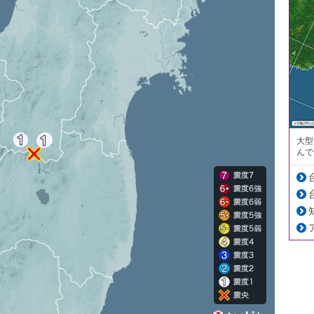
大型
んで