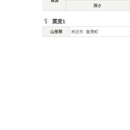
震源
深さ
震度1
山形県
米沢市
飯豊町