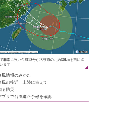
で非常に強い台風13号が名護市の北約30kmを西に進
います
台風情報のみかた
台風の接近、上陸に備えて
知る防災
アプリで台風進路予報を確認