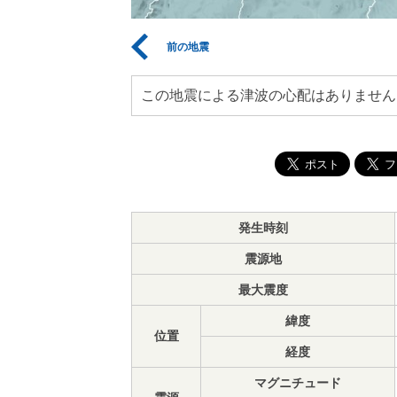
前の地震
この地震による津波の心配はありません
発生時刻
震源地
最大震度
緯度
位置
経度
マグニチュード