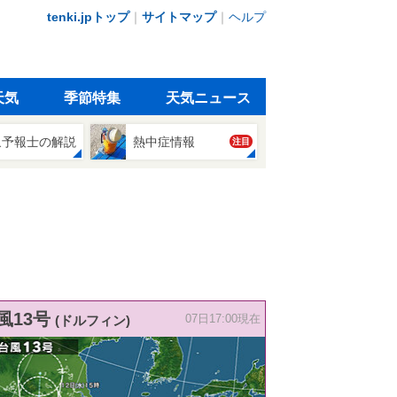
tenki.jpトップ
｜
サイトマップ
｜
ヘルプ
天気
季節特集
天気ニュース
象予報士の解説
熱中症情報
注目
風13号
(ドルフィン)
07日17:00現在