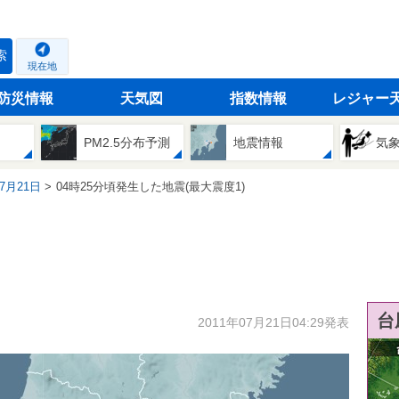
索
現在地
防災情報
天気図
指数情報
レジャー
PM2.5分布予測
地震情報
気
07月21日
04時25分頃発生した地震(最大震度1)
台
2011年07月21日04:29発表