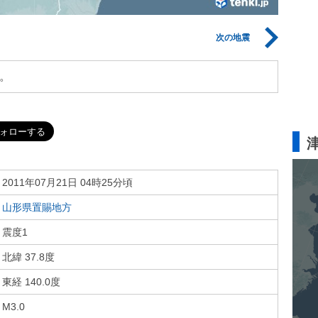
次の地震
。
2011年07月21日 04時25分頃
山形県置賜地方
震度1
北緯 37.8度
東経 140.0度
M3.0