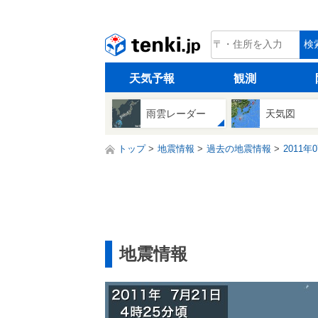
tenki.jp
検
天気予報
観測
雨雲レーダー
天気図
トップ
地震情報
過去の地震情報
2011年
地震情報