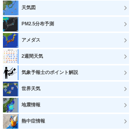
天気図
PM2.5分布予測
アメダス
2週間天気
気象予報士のポイント解説
世界天気
地震情報
熱中症情報