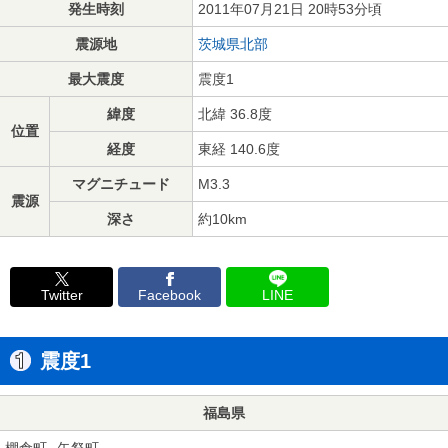
発生時刻
2011年07月21日 20時53分頃
震源地
茨城県北部
最大震度
震度1
緯度
北緯 36.8度
位置
経度
東経 140.6度
マグニチュード
M3.3
震源
深さ
約10km
Twitter
Facebook
LINE
震度1
福島県
棚倉町
矢祭町