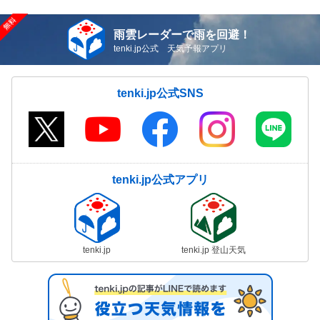
雨雲レーダーで雨を回避！
tenki.jp公式 天気予報アプリ
tenki.jp公式SNS
tenki.jp公式アプリ
tenki.jp
tenki.jp 登山天気