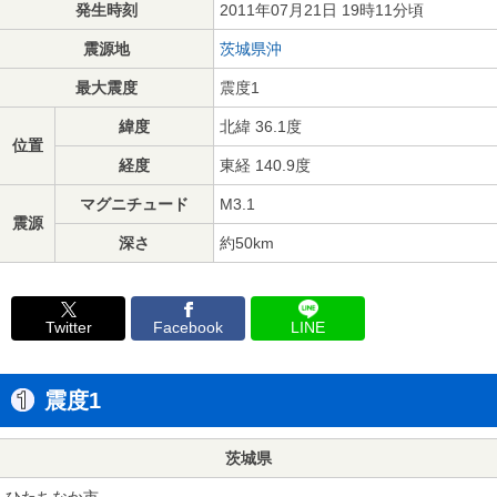
発生時刻
2011年07月21日 19時11分頃
震源地
茨城県沖
最大震度
震度1
緯度
北緯 36.1度
位置
経度
東経 140.9度
マグニチュード
M3.1
震源
深さ
約50km
Twitter
Facebook
LINE
震度1
茨城県
ひたちなか市