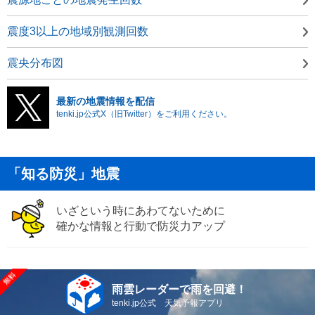
震度3以上の地域別観測回数
震央分布図
最新の地震情報を配信
tenki.jp公式X（旧Twitter）をご利用ください。
「知る防災」地震
いざという時にあわてないために
確かな情報と行動で防災力アップ
雨雲レーダーで雨を回避！
tenki.jp公式 天気予報アプリ