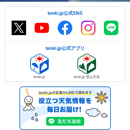
tenki.jp公式SNS
tenki.jp公式アプリ
tenki.jp
tenki.jp 登山天気