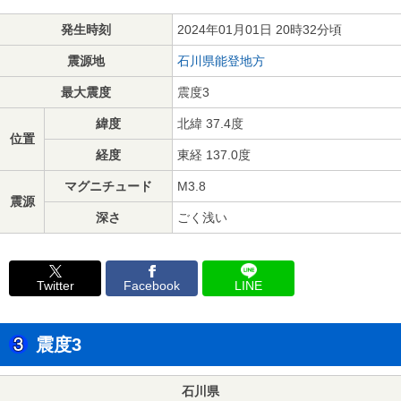
発生時刻
2024年01月01日 20時32分頃
震源地
石川県能登地方
最大震度
震度3
緯度
北緯 37.4度
位置
経度
東経 137.0度
マグニチュード
M3.8
震源
深さ
ごく浅い
Twitter
Facebook
LINE
震度3
石川県