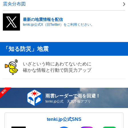
震央分布図
最新の地震情報を配信
tenki.jp公式X（旧Twitter）をご利用ください。
「知る防災」地震
いざという時にあわてないために
確かな情報と行動で防災力アップ
雨雲レーダーで雨を回避！
tenki.jp公式 天気予報アプリ
tenki.jp公式SNS