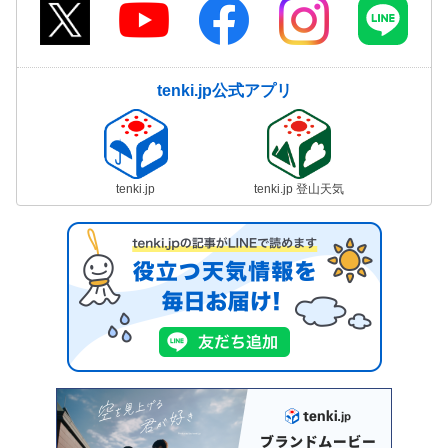
tenki.jp公式アプリ
tenki.jp
tenki.jp 登山天気