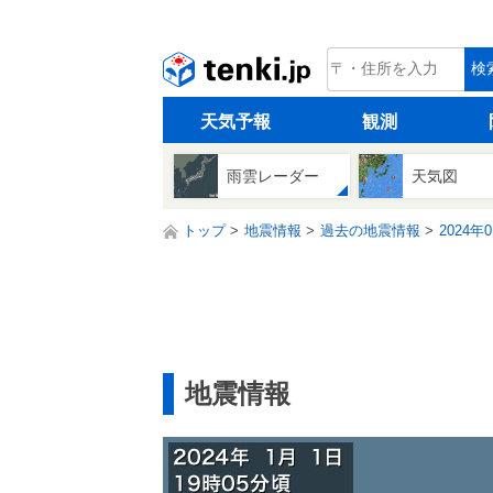
tenki.jp
検
天気予報
観測
雨雲レーダー
天気図
トップ
地震情報
過去の地震情報
2024年
地震情報