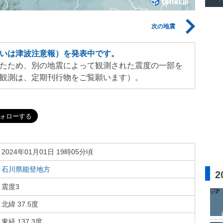
次の地震
いは津波注意報）を発表中です。
たため、別の地震によって観測された震度の一部を
観測は、定期刊行物をご覧願います）。
2024年01月01日 19時05分頃
石川県能登地方
2
震度3
北緯 37.5度
東経 137.3度