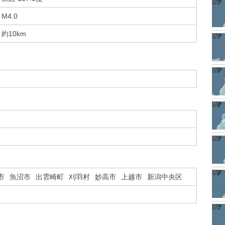
M4.0
約10km
市
魚沼市
出雲崎町
刈羽村
妙高市
上越市
新潟中央区