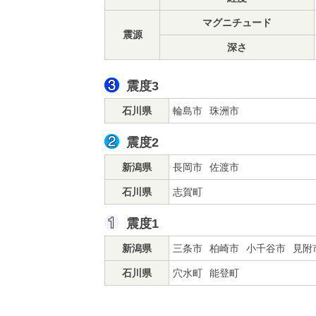
マグニチュード
震源
深さ
震度3
石川県
輪島市
珠洲市
震度2
新潟県
長岡市
佐渡市
石川県
志賀町
震度1
新潟県
三条市
柏崎市
小千谷市
見附
石川県
穴水町
能登町