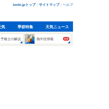
tenki.jpトップ
｜
サイトマップ
｜
ヘルプ
天気
季節特集
天気ニュース
象予報士の解説
熱中症情報
注目