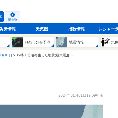
索
現在地
防災情報
天気図
指数情報
レジャー
PM2.5分布予測
地震情報
気
01月01日
19時05分頃発生した地震(最大震度3)
2024年01月01日19:09発表