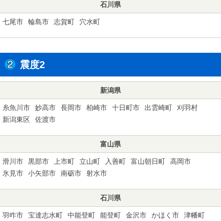
石川県
七尾市
輪島市
志賀町
穴水町
震度2
新潟県
糸魚川市
妙高市
長岡市
柏崎市
十日町市
出雲崎町
刈羽村
新潟東区
佐渡市
富山県
滑川市
黒部市
上市町
立山町
入善町
富山朝日町
高岡市
氷見市
小矢部市
南砺市
射水市
石川県
羽咋市
宝達志水町
中能登町
能登町
金沢市
かほく市
津幡町