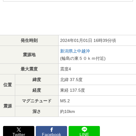
発生時刻
2024年01月01日 16時39分頃
新潟県上中越沖
震源地
(輪島の東５０ｋｍ付近)
最大震度
震度4
緯度
北緯 37.5度
位置
経度
東経 137.5度
マグニチュード
M5.2
震源
深さ
約10km
Twitter
Facebook
LINE