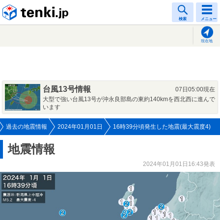
tenki.jp
検索
メニュー
現在地
台風13号情報
07日05:00現在
大型で強い台風13号が沖永良部島の東約140kmを西北西に進んで
います
過去の地震情報
2024年01月01日
16時39分頃発生した地震(最大震度4)
地震情報
2024年01月01日16:43発表