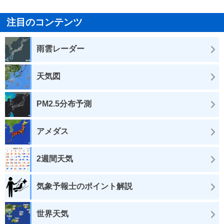
注目のコンテンツ
雨雲レーダー
天気図
PM2.5分布予測
アメダス
2週間天気
気象予報士のポイント解説
世界天気