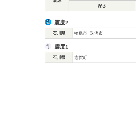
震源
深さ
震度2
石川県
輪島市
珠洲市
震度1
石川県
志賀町