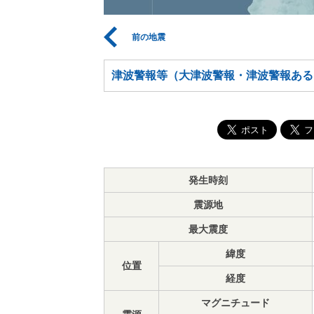
前の地震
津波警報等（大津波警報・津波警報ある
発生時刻
震源地
最大震度
緯度
位置
経度
マグニチュード