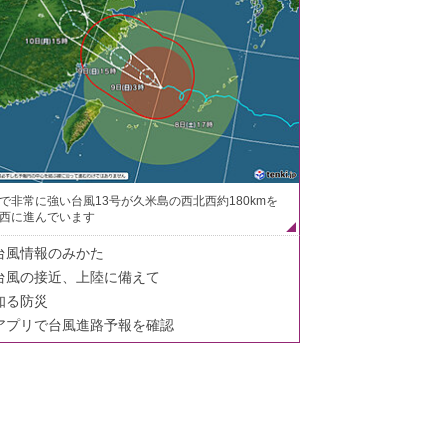
で非常に強い台風13号が久米島の西北西約180kmを
西に進んでいます
台風情報のみかた
台風の接近、上陸に備えて
知る防災
アプリで台風進路予報を確認