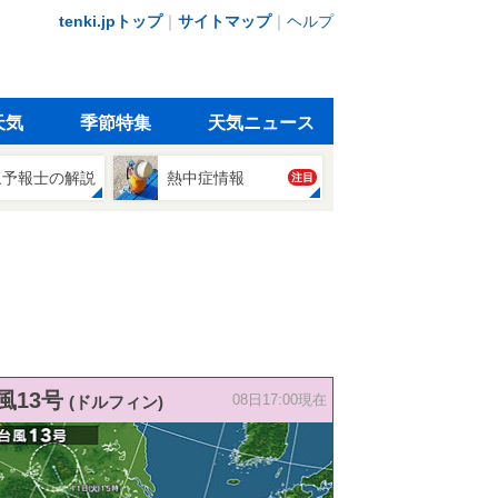
tenki.jpトップ
｜
サイトマップ
｜
ヘルプ
天気
季節特集
天気ニュース
象予報士の解説
熱中症情報
注目
風13号
(ドルフィン)
08日17:00現在