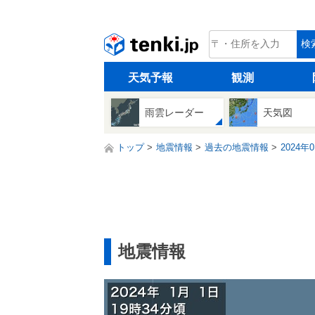
tenki.jp
検
天気予報
観測
雨雲レーダー
天気図
トップ
地震情報
過去の地震情報
2024年
地震情報