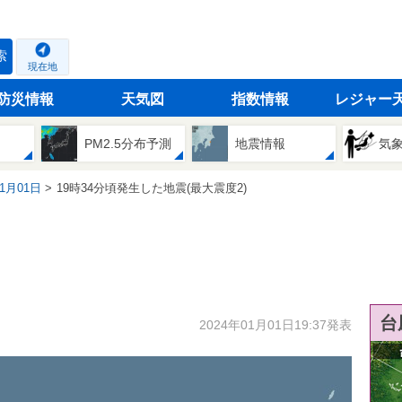
索
現在地
防災情報
天気図
指数情報
レジャー
PM2.5分布予測
地震情報
気
01月01日
19時34分頃発生した地震(最大震度2)
台
2024年01月01日19:37発表