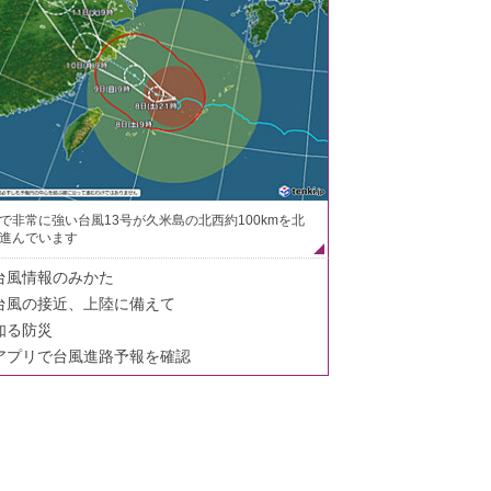
で非常に強い台風13号が久米島の北西約100kmを北
進んでいます
台風情報のみかた
台風の接近、上陸に備えて
知る防災
アプリで台風進路予報を確認