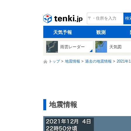
tenki.jp
検
天気予報
観測
雨雲レーダー
天気図
トップ
地震情報
過去の地震情報
2021年
地震情報