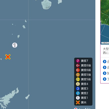
大型
西に