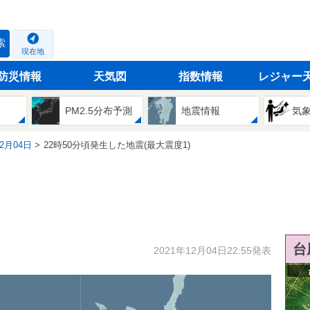
索
現在地
防災情報
天気図
指数情報
レジャー
PM2.5分布予測
地震情報
気
12月04日
22時50分頃発生した地震(最大震度1)
台
2021年12月04日22:55発表