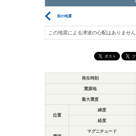
前の地震
この地震による津波の心配はありません
発生時刻
震源地
最大震度
緯度
位置
経度
マグニチュード