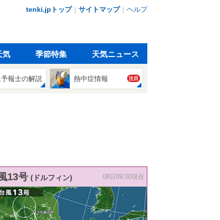
tenki.jpトップ
｜
サイトマップ
｜
ヘルプ
天気
季節特集
天気ニュース
象予報士の解説
熱中症情報
注目
風13号
(ドルフィン)
08日09:00現在