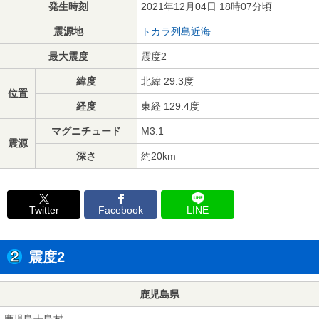
発生時刻
2021年12月04日 18時07分頃
震源地
トカラ列島近海
最大震度
震度2
緯度
北緯 29.3度
位置
経度
東経 129.4度
マグニチュード
M3.1
震源
深さ
約20km
Twitter
Facebook
LINE
震度2
鹿児島県
鹿児島十島村