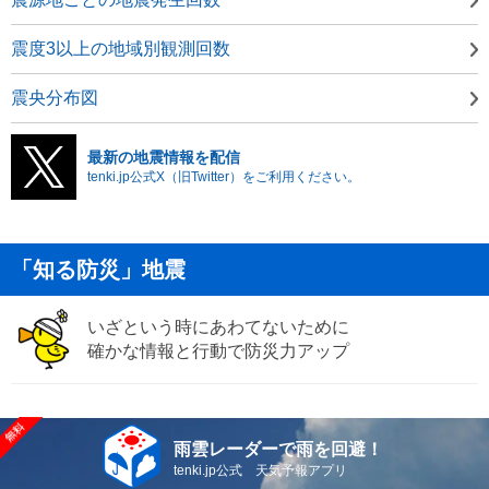
震度3以上の地域別観測回数
震央分布図
最新の地震情報を配信
tenki.jp公式X（旧Twitter）をご利用ください。
「知る防災」地震
いざという時にあわてないために
確かな情報と行動で防災力アップ
雨雲レーダーで雨を回避！
tenki.jp公式 天気予報アプリ