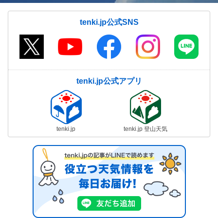
tenki.jp公式SNS
tenki.jp公式アプリ
tenki.jp
tenki.jp 登山天気