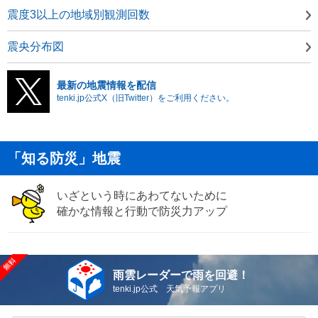
震度3以上の地域別観測回数
震央分布図
最新の地震情報を配信
tenki.jp公式X（旧Twitter）をご利用ください。
「知る防災」地震
いざという時にあわてないために
確かな情報と行動で防災力アップ
雨雲レーダーで雨を回避！
tenki.jp公式 天気予報アプリ