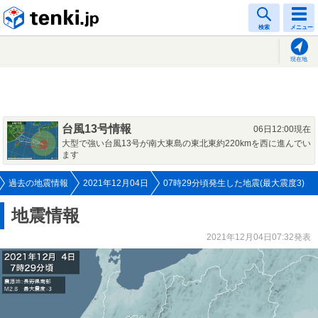
tenki.jp
検索
メニュー
現在地
台風13号情報
06日12:00現在
大型で強い台風13号が南大東島の東北東約220kmを西に進んでい
ます
過去の地震情報
2021年12月04日
07時29分頃発生した地震(最大震度3)
地震情報
2021年12月04日07:32発表