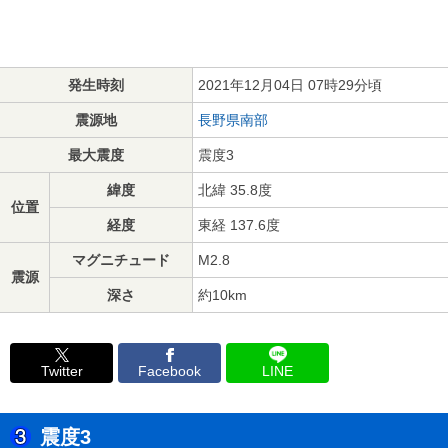
発生時刻
2021年12月04日 07時29分頃
震源地
長野県南部
最大震度
震度3
緯度
北緯 35.8度
位置
経度
東経 137.6度
マグニチュード
M2.8
震源
深さ
約10km
Twitter
Facebook
LINE
震度3