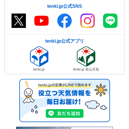
tenki.jp公式SNS
tenki.jp公式アプリ
tenki.jp
tenki.jp 登山天気