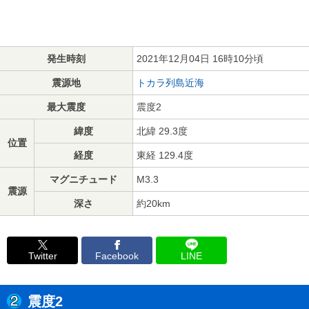
発生時刻
2021年12月04日 16時10分頃
震源地
トカラ列島近海
最大震度
震度2
緯度
北緯 29.3度
位置
経度
東経 129.4度
マグニチュード
M3.3
震源
深さ
約20km
Twitter
Facebook
LINE
震度2