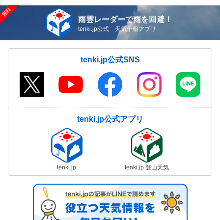
雨雲レーダーで雨を回避！
tenki.jp公式 天気予報アプリ
tenki.jp公式SNS
tenki.jp公式アプリ
tenki.jp
tenki.jp 登山天気