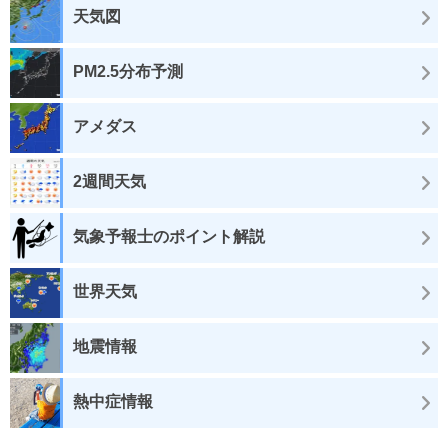
天気図
PM2.5分布予測
アメダス
2週間天気
気象予報士のポイント解説
世界天気
地震情報
熱中症情報