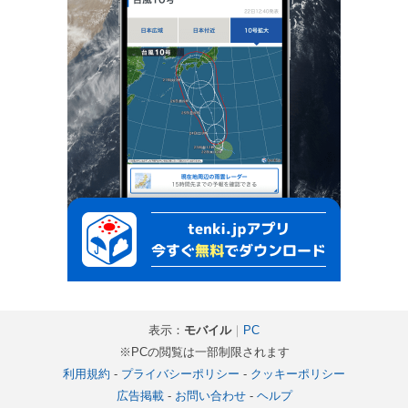
表示：
モバイル
｜
PC
※PCの閲覧は一部制限されます
利用規約
-
プライバシーポリシー
-
クッキーポリシー
広告掲載
-
お問い合わせ
-
ヘルプ