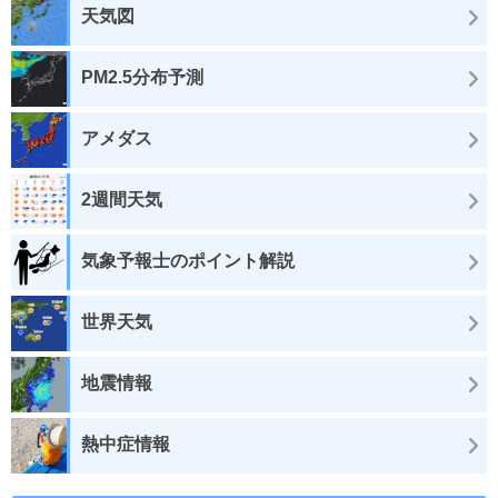
天気図
PM2.5分布予測
アメダス
2週間天気
気象予報士のポイント解説
世界天気
地震情報
熱中症情報