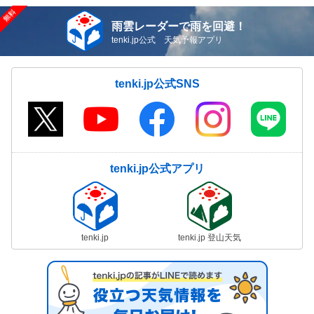
雨雲レーダーで雨を回避！
tenki.jp公式 天気予報アプリ
tenki.jp公式SNS
tenki.jp公式アプリ
tenki.jp
tenki.jp 登山天気