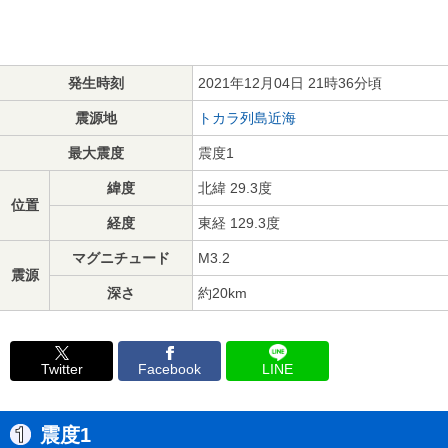
発生時刻
2021年12月04日 21時36分頃
震源地
トカラ列島近海
最大震度
震度1
緯度
北緯 29.3度
位置
経度
東経 129.3度
マグニチュード
M3.2
震源
深さ
約20km
Twitter
Facebook
LINE
震度1