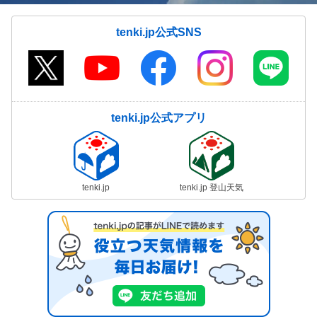
tenki.jp公式SNS
tenki.jp公式アプリ
tenki.jp
tenki.jp 登山天気