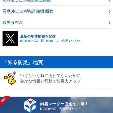
震度3以上の地域別観測回数
震央分布図
最新の地震情報を配信
tenki.jp公式X（旧Twitter）をご利用ください。
「知る防災」地震
いざという時にあわてないために
確かな情報と行動で防災力アップ
雨雲レーダーで雨を回避！
tenki.jp公式 天気予報アプリ