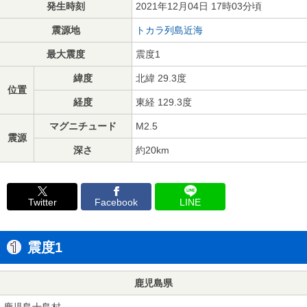
発生時刻
2021年12月04日 17時03分頃
震源地
トカラ列島近海
最大震度
震度1
緯度
北緯 29.3度
位置
経度
東経 129.3度
マグニチュード
M2.5
震源
深さ
約20km
Twitter
Facebook
LINE
震度1
鹿児島県
鹿児島十島村