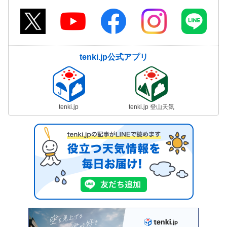
tenki.jp公式アプリ
tenki.jp
tenki.jp 登山天気