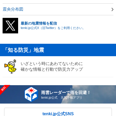
震央分布図
最新の地震情報を配信
tenki.jp公式X（旧Twitter）をご利用ください。
「知る防災」地震
いざという時にあわてないために
確かな情報と行動で防災力アップ
雨雲レーダーで雨を回避！
tenki.jp公式 天気予報アプリ
tenki.jp公式SNS