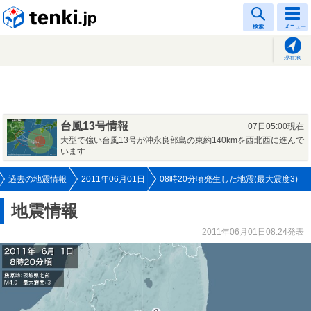
tenki.jp
検索
メニュー
現在地
台風13号情報
07日05:00現在
大型で強い台風13号が沖永良部島の東約140kmを西北西に進んで
います
過去の地震情報
2011年06月01日
08時20分頃発生した地震(最大震度3)
地震情報
2011年06月01日08:24発表