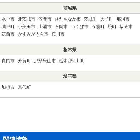
茨城県
水戸市
北茨城市
笠間市
ひたちなか市
茨城町
大子町
那珂市
城里町
小美玉市
土浦市
石岡市
つくば市
五霞町
境町
坂東市
筑西市
かすみがうら市
桜川市
栃木県
真岡市
芳賀町
那須烏山市
栃木那珂川町
埼玉県
加須市
宮代町
関連情報