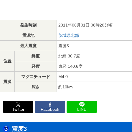
発生時刻
2011年06月01日 08時20分頃
震源地
茨城県北部
最大震度
震度3
緯度
北緯 36.7度
位置
経度
東経 140.6度
マグニチュード
M4.0
震源
深さ
約10km
Twitter
Facebook
LINE
震度3