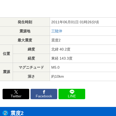
発生時刻
2011年06月01日 01時26分頃
震源地
三陸沖
最大震度
震度2
緯度
北緯 40.2度
位置
経度
東経 143.3度
マグニチュード
M5.0
震源
深さ
約10km
Twitter
Facebook
LINE
震度2