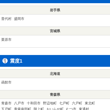
岩手県
普代村
盛岡市
宮城県
栗原市
震度1
北海道
函館市
青森県
青森市
八戸市
十和田市
野辺地町
七戸町
六戸町
東北町
五戸町
青森南部町
階上町
おいらせ町
むつ市
東通村