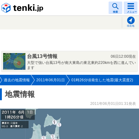
tenki.jp
検索
メニュー
現在地
台風13号情報
06日12:00現在
大型で強い台風13号が南大東島の東北東約220kmを西に進んでい
ます
過去の地震情報
2011年06月01日
01時26分頃発生した地震(最大震度2)
地震情報
2011年06月01日01:31発表