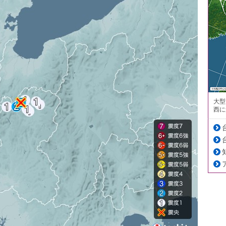
大型
西に