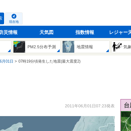
索
現在地
防災情報
天気図
指数情報
レジャー
PM2.5分布予測
地震情報
気
06月01日
07時19分頃発生した地震(最大震度2)
台
2011年06月01日07:23発表