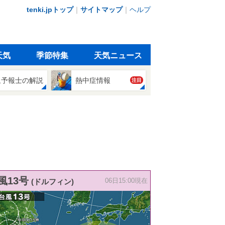
tenki.jpトップ
｜
サイトマップ
｜
ヘルプ
天気
季節特集
天気ニュース
象予報士の解説
熱中症情報
注目
風13号
(ドルフィン)
06日15:00現在