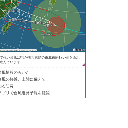
で強い台風13号が南大東島の東北東約170kmを西北
進んでいます
台風情報のみかた
台風の接近、上陸に備えて
知る防災
アプリで台風進路予報を確認