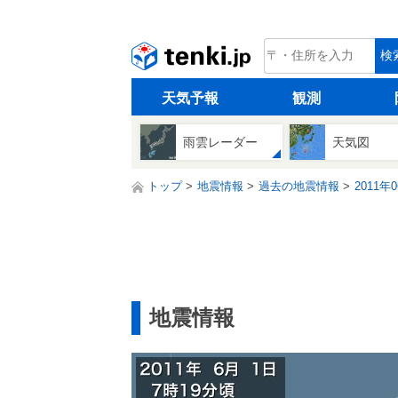
tenki.jp
検
天気予報
観測
雨雲レーダー
天気図
トップ
地震情報
過去の地震情報
2011年
地震情報