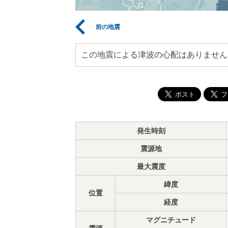
前の地震
この地震による津波の心配はありません
発生時刻
震源地
最大震度
緯度
位置
経度
マグニチュード