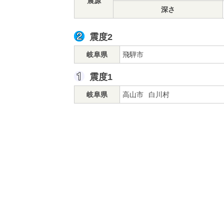
震源
深さ
震度2
岐阜県
飛騨市
震度1
岐阜県
高山市
白川村