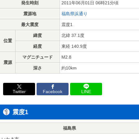
発生時刻
2011年06月01日 06時21分頃
震源地
福島県浜通り
最大震度
震度1
緯度
北緯 37.1度
位置
経度
東経 140.9度
マグニチュード
M2.8
震源
深さ
約10km
Twitter
Facebook
LINE
震度1
福島県
いわき市