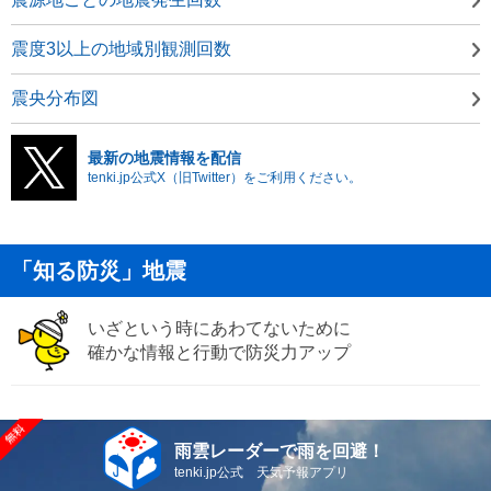
震度3以上の地域別観測回数
震央分布図
最新の地震情報を配信
tenki.jp公式X（旧Twitter）をご利用ください。
「知る防災」地震
いざという時にあわてないために
確かな情報と行動で防災力アップ
雨雲レーダーで雨を回避！
tenki.jp公式 天気予報アプリ