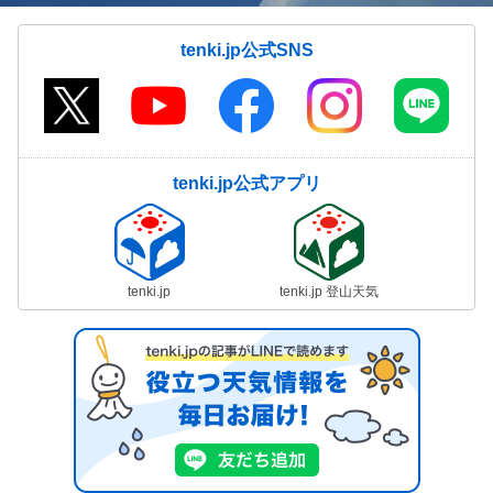
tenki.jp公式SNS
tenki.jp公式アプリ
tenki.jp
tenki.jp 登山天気