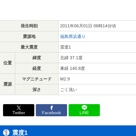
発生時刻
2011年06月01日 06時14分頃
震源地
福島県浜通り
最大震度
震度1
緯度
北緯 37.1度
位置
経度
東経 140.8度
マグニチュード
M2.9
震源
深さ
ごく浅い
Twitter
Facebook
LINE
震度1