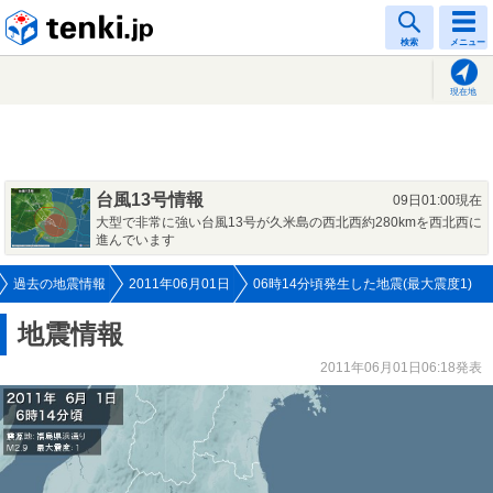
tenki.jp
検索
メニュー
現在地
台風13号情報
09日01:00現在
大型で非常に強い台風13号が久米島の西北西約280kmを西北西に
進んでいます
過去の地震情報
2011年06月01日
06時14分頃発生した地震(最大震度1)
地震情報
2011年06月01日06:18発表