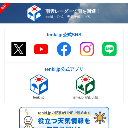
雨雲レーダーで雨を回避！
tenki.jp公式 天気予報アプリ
tenki.jp公式SNS
tenki.jp公式アプリ
tenki.jp
tenki.jp 登山天気