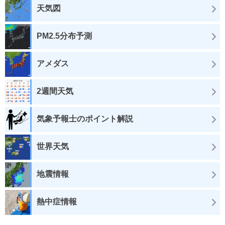
天気図
PM2.5分布予測
アメダス
2週間天気
気象予報士のポイント解説
世界天気
地震情報
熱中症情報