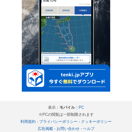
表示：
モバイル
｜
PC
※PCの閲覧は一部制限されます
利用規約
-
プライバシーポリシー
-
クッキーポリシー
広告掲載
-
お問い合わせ
-
ヘルプ