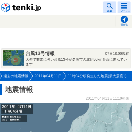
tenki.jp
検索
メニュー
現在地
台風13号情報
07日18:00現在
大型で非常に強い台風13号が名護市の北約50kmを西に進んでい
ます
過去の地震情報
2011年04月11日
11時04分頃発生した地震(最大震度1)
地震情報
2011年04月11日11:10発表