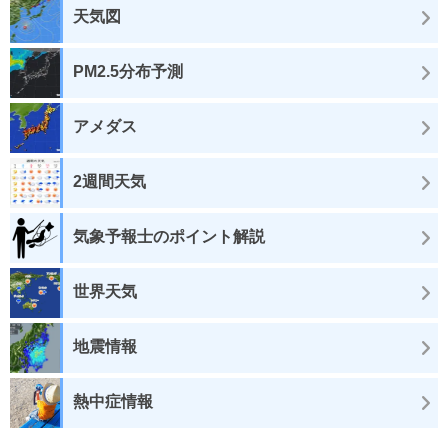
天気図
PM2.5分布予測
アメダス
2週間天気
気象予報士のポイント解説
世界天気
地震情報
熱中症情報