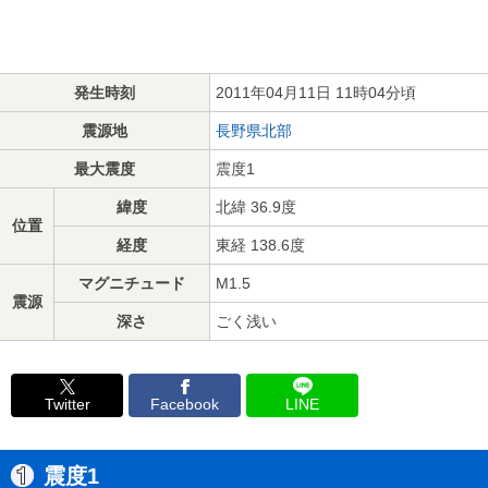
発生時刻
2011年04月11日 11時04分頃
震源地
長野県北部
最大震度
震度1
緯度
北緯 36.9度
位置
経度
東経 138.6度
マグニチュード
M1.5
震源
深さ
ごく浅い
Twitter
Facebook
LINE
震度1