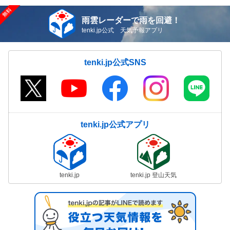
雨雲レーダーで雨を回避！
tenki.jp公式 天気予報アプリ
tenki.jp公式SNS
tenki.jp公式アプリ
tenki.jp
tenki.jp 登山天気