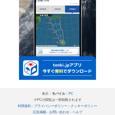
表示：
モバイル
｜
PC
※PCの閲覧は一部制限されます
利用規約
-
プライバシーポリシー
-
クッキーポリシー
広告掲載
-
お問い合わせ
-
ヘルプ