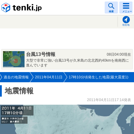
tenki.jp
検索
メニュー
現在地
台風13号情報
08日04:00現在
大型で非常に強い台風13号が久米島の北北西約40kmを南南西に
進んでいます
過去の地震情報
2011年04月11日
17時10分頃発生した地震(最大震度1)
地震情報
2011年04月11日17:14発表