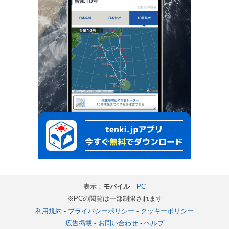
表示：
モバイル
｜
PC
※PCの閲覧は一部制限されます
利用規約
-
プライバシーポリシー
-
クッキーポリシー
広告掲載
-
お問い合わせ
-
ヘルプ