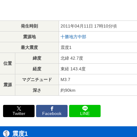
発生時刻
2011年04月11日 17時10分頃
震源地
十勝地方中部
最大震度
震度1
緯度
北緯 42.7度
位置
経度
東経 143.4度
マグニチュード
M3.7
震源
深さ
約90km
Twitter
Facebook
LINE
震度1