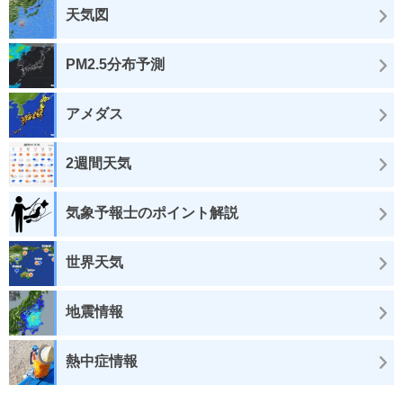
天気図
PM2.5分布予測
アメダス
2週間天気
気象予報士のポイント解説
世界天気
地震情報
熱中症情報