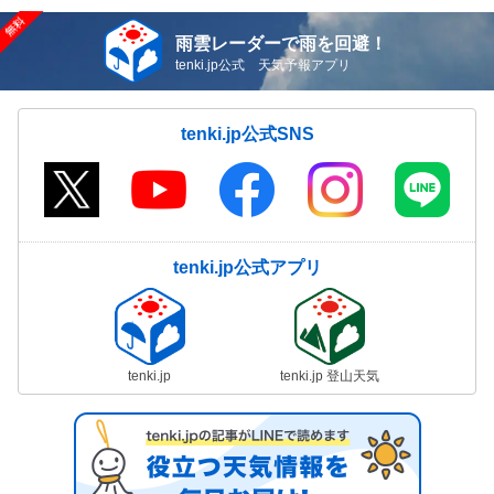
雨雲レーダーで雨を回避！
tenki.jp公式 天気予報アプリ
tenki.jp公式SNS
tenki.jp公式アプリ
tenki.jp
tenki.jp 登山天気