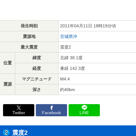
発生時刻
2011年04月11日 18時19分頃
震源地
宮城県沖
最大震度
震度2
緯度
北緯 38.1度
位置
経度
東経 142.3度
マグニチュード
M4.4
震源
深さ
約40km
Twitter
Facebook
LINE
震度2