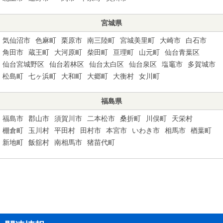
宮城県
気仙沼市
色麻町
栗原市
南三陸町
宮城美里町
大崎市
白石市
角田市
蔵王町
大河原町
柴田町
亘理町
山元町
仙台青葉区
仙台宮城野区
仙台若林区
仙台太白区
仙台泉区
塩竈市
多賀城市
松島町
七ヶ浜町
大和町
大郷町
大衡村
女川町
福島県
福島市
郡山市
須賀川市
二本松市
桑折町
川俣町
天栄村
棚倉町
玉川村
平田村
田村市
本宮市
いわき市
相馬市
楢葉町
新地町
飯舘村
南相馬市
猪苗代町