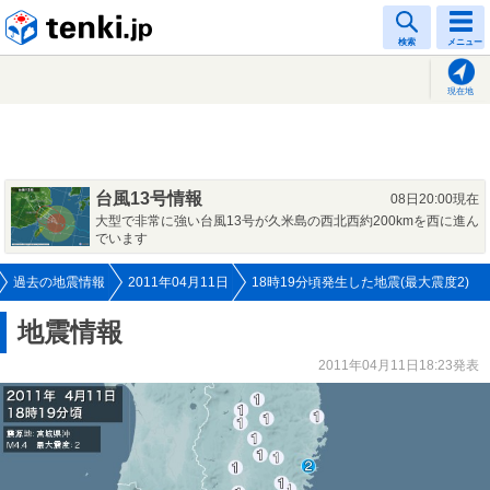
tenki.jp
検索
メニュー
現在地
台風13号情報
08日20:00現在
大型で非常に強い台風13号が久米島の西北西約200kmを西に進ん
でいます
過去の地震情報
2011年04月11日
18時19分頃発生した地震(最大震度2)
地震情報
2011年04月11日18:23発表