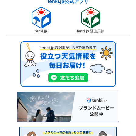
tenki.jp公式アプリ
tenki.jp
tenki.jp 登山天気