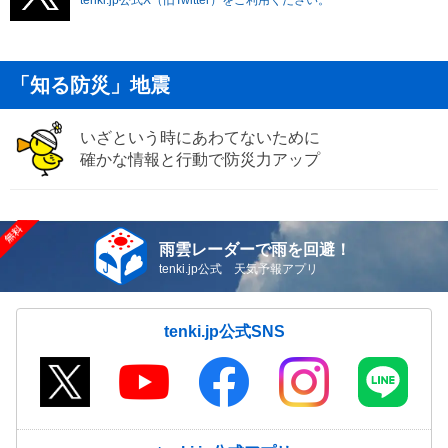
「知る防災」地震
いざという時にあわてないために
確かな情報と行動で防災力アップ
雨雲レーダーで雨を回避！
tenki.jp公式 天気予報アプリ
tenki.jp公式SNS