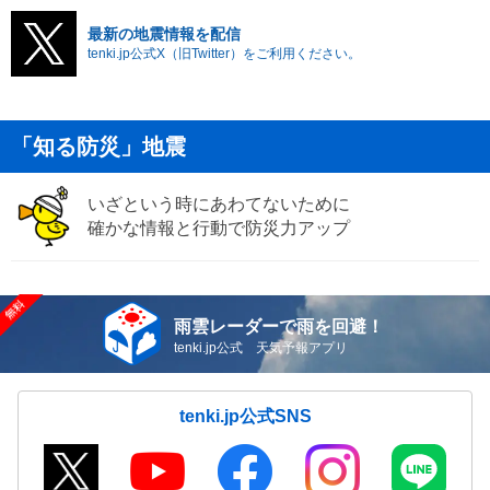
最新の地震情報を配信
tenki.jp公式X（旧Twitter）をご利用ください。
「知る防災」地震
いざという時にあわてないために
確かな情報と行動で防災力アップ
雨雲レーダーで雨を回避！
tenki.jp公式 天気予報アプリ
tenki.jp公式SNS