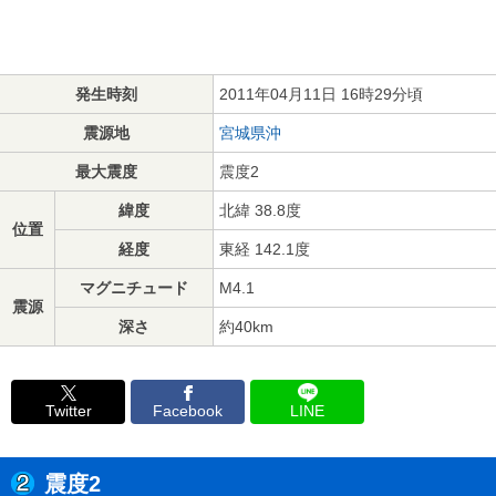
発生時刻
2011年04月11日 16時29分頃
震源地
宮城県沖
最大震度
震度2
緯度
北緯 38.8度
位置
経度
東経 142.1度
マグニチュード
M4.1
震源
深さ
約40km
Twitter
Facebook
LINE
震度2