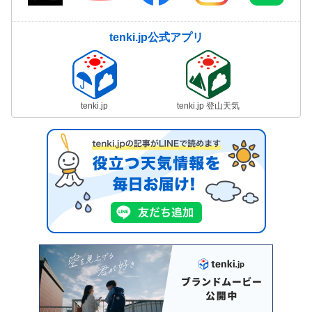
tenki.jp公式アプリ
tenki.jp
tenki.jp 登山天気