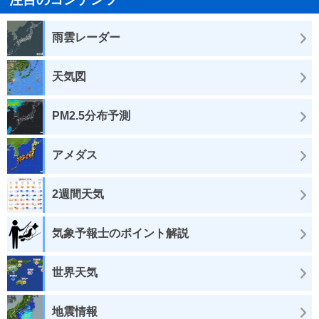
雨雲レーダー
天気図
PM2.5分布予測
アメダス
2週間天気
気象予報士のポイント解説
世界天気
地震情報