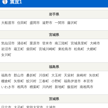
震度1
岩手県
大船渡市
住田町
盛岡市
遠野市
一関市
藤沢町
宮城県
気仙沼市
涌谷町
栗原市
登米市
南三陸町
宮城美里町
大崎市
岩沼市
蔵王町
柴田町
宮城川崎町
東松島市
松島町
大郷町
女川町
福島県
福島市
郡山市
桑折町
川俣町
大玉村
天栄村
泉崎村
矢吹町
棚倉町
矢祭町
鮫川村
三春町
小野町
福島伊達市
本宮市
いわき市
相馬市
楢葉町
川内村
新地町
飯舘村
南相馬市
茨城県
日立市
大子町
常陸大宮市
土浦市