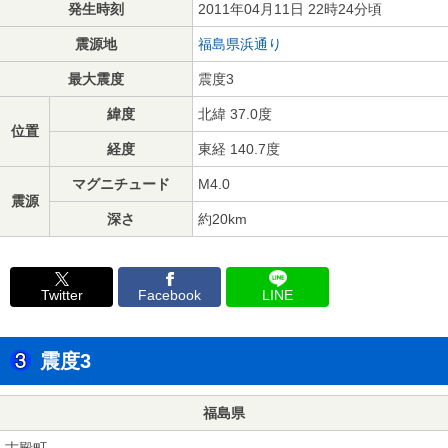
発生時刻
2011年04月11日 22時24分頃
震源地
福島県浜通り
最大震度
震度3
緯度
北緯 37.0度
位置
経度
東経 140.7度
マグニチュード
M4.0
震源
深さ
約20km
Twitter
Facebook
LINE
震度3
福島県
古殿町