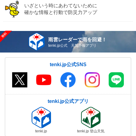
いざという時にあわてないために
確かな情報と行動で防災力アップ
雨雲レーダーで雨を回避！
tenki.jp公式 天気予報アプリ
tenki.jp公式SNS
tenki.jp公式アプリ
tenki.jp
tenki.jp 登山天気