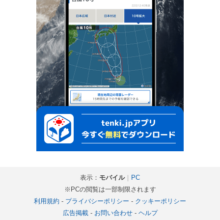
表示：
モバイル
｜
PC
※PCの閲覧は一部制限されます
利用規約
-
プライバシーポリシー
-
クッキーポリシー
広告掲載
-
お問い合わせ
-
ヘルプ