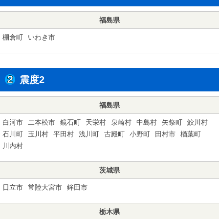
福島県
棚倉町
いわき市
震度2
福島県
白河市
二本松市
鏡石町
天栄村
泉崎村
中島村
矢祭町
鮫川村
石川町
玉川村
平田村
浅川町
古殿町
小野町
田村市
楢葉町
川内村
茨城県
日立市
常陸大宮市
鉾田市
栃木県