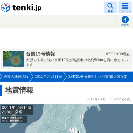
tenki.jp
検索
メニュー
現在地
台風13号情報
07日18:00現在
大型で非常に強い台風13号が名護市の北約50kmを西に進んでい
ます
過去の地震情報
2011年04月11日
22時21分頃発生した地震(最大震度3)
地震情報
2011年04月11日22:25発表