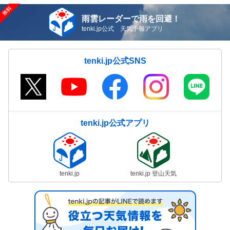
雨雲レーダーで雨を回避！
tenki.jp公式 天気予報アプリ
tenki.jp公式SNS
tenki.jp公式アプリ
tenki.jp
tenki.jp 登山天気