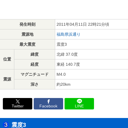
発生時刻
2011年04月11日 22時21分頃
震源地
福島県浜通り
最大震度
震度3
緯度
北緯 37.0度
位置
経度
東経 140.7度
マグニチュード
M4.0
震源
深さ
約20km
Twitter
Facebook
LINE
震度3