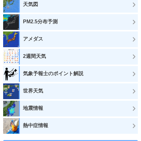
天気図
PM2.5分布予測
アメダス
2週間天気
気象予報士のポイント解説
世界天気
地震情報
熱中症情報