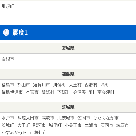
那須町
震度1
宮城県
岩沼市
福島県
福島市
郡山市
須賀川市
川俣町
大玉村
西郷村
塙町
福島伊達市
本宮市
飯舘村
下郷町
会津美里町
南会津町
茨城県
水戸市
常陸太田市
高萩市
北茨城市
笠間市
ひたちなか市
茨城町
大子町
那珂市
城里町
小美玉市
土浦市
石岡市
筑西市
かすみがうら市
桜川市