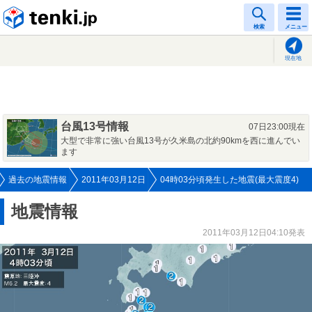
tenki.jp
検索
メニュー
現在地
台風13号情報
07日23:00現在
大型で非常に強い台風13号が久米島の北約90kmを西に進んでい
ます
過去の地震情報
2011年03月12日
04時03分頃発生した地震(最大震度4)
地震情報
2011年03月12日04:10発表