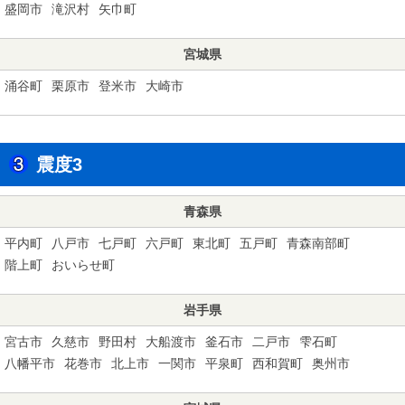
盛岡市
滝沢村
矢巾町
宮城県
涌谷町
栗原市
登米市
大崎市
震度3
青森県
平内町
八戸市
七戸町
六戸町
東北町
五戸町
青森南部町
階上町
おいらせ町
岩手県
宮古市
久慈市
野田村
大船渡市
釜石市
二戸市
雫石町
八幡平市
花巻市
北上市
一関市
平泉町
西和賀町
奥州市