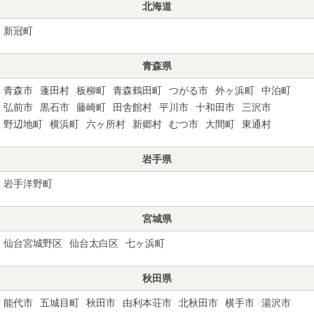
北海道
新冠町
青森県
青森市
蓬田村
板柳町
青森鶴田町
つがる市
外ヶ浜町
中泊町
弘前市
黒石市
藤崎町
田舎館村
平川市
十和田市
三沢市
野辺地町
横浜町
六ヶ所村
新郷村
むつ市
大間町
東通村
岩手県
岩手洋野町
宮城県
仙台宮城野区
仙台太白区
七ヶ浜町
秋田県
能代市
五城目町
秋田市
由利本荘市
北秋田市
横手市
湯沢市