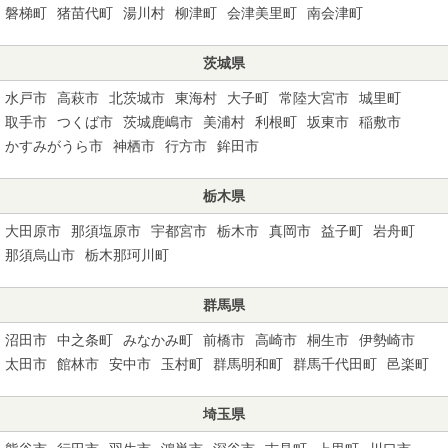
磐梯町
猪苗代町
湯川村
柳津町
会津美里町
南会津町
茨城県
水戸市
高萩市
北茨城市
東海村
大子町
常陸大宮市
城里町
取手市
つくば市
茨城鹿嶋市
美浦村
利根町
坂東市
稲敷市
かすみがうら市
神栖市
行方市
鉾田市
栃木県
大田原市
那須塩原市
宇都宮市
栃木市
真岡市
益子町
岩舟町
那須烏山市
栃木那珂川町
群馬県
沼田市
中之条町
みなかみ町
前橋市
高崎市
桐生市
伊勢崎市
太田市
館林市
安中市
玉村町
群馬明和町
群馬千代田町
邑楽町
埼玉県