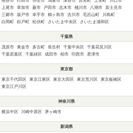
熊谷市
行田市
羽生市
鴻巣市
深谷市
吉見町
上里町
川口市
上尾市
草加市
蕨市
戸田市
志木市
桶川市
八潮市
富士見市
三郷市
坂戸市
幸手市
鶴ヶ島市
吉川市
毛呂山町
川島町
白岡町
杉戸町
松伏町
さいたま中央区
さいたま浦和区
千葉県
茂原市
東金市
多古町
長生村
千葉中央区
千葉花見川区
千葉若葉区
千葉緑区
成田市
柏市
印西市
君津市
東京都
東京千代田区
東京江東区
東京大田区
東京荒川区
東京板橋区
東京江戸川区
神奈川県
横浜中区
川崎中原区
茅ヶ崎市
新潟県