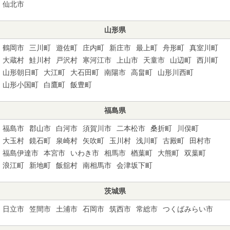
仙北市
山形県
鶴岡市
三川町
遊佐町
庄内町
新庄市
最上町
舟形町
真室川町
大蔵村
鮭川村
戸沢村
寒河江市
上山市
天童市
山辺町
西川町
山形朝日町
大江町
大石田町
南陽市
高畠町
山形川西町
山形小国町
白鷹町
飯豊町
福島県
福島市
郡山市
白河市
須賀川市
二本松市
桑折町
川俣町
大玉村
鏡石町
泉崎村
矢吹町
玉川村
浅川町
古殿町
田村市
福島伊達市
本宮市
いわき市
相馬市
楢葉町
大熊町
双葉町
浪江町
新地町
飯舘村
南相馬市
会津坂下町
茨城県
日立市
笠間市
土浦市
石岡市
筑西市
常総市
つくばみらい市