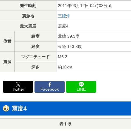
発生時刻
2011年03月12日 04時03分頃
震源地
三陸沖
最大震度
震度4
緯度
北緯 39.3度
位置
経度
東経 143.3度
マグニチュード
M6.2
震源
深さ
約10km
Twitter
Facebook
LINE
震度4
岩手県