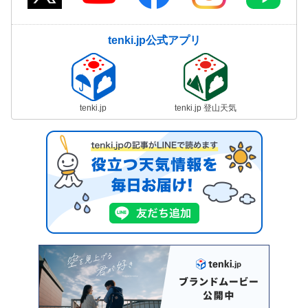
tenki.jp公式アプリ
tenki.jp
tenki.jp 登山天気