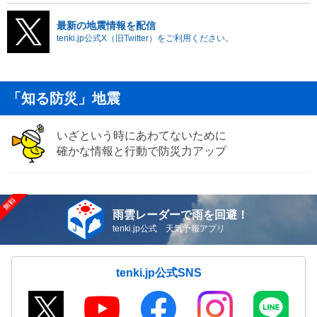
最新の地震情報を配信
tenki.jp公式X（旧Twitter）をご利用ください。
「知る防災」地震
いざという時にあわてないために
確かな情報と行動で防災力アップ
雨雲レーダーで雨を回避！
tenki.jp公式 天気予報アプリ
tenki.jp公式SNS