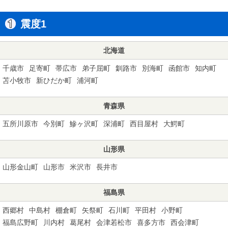
震度1
北海道
千歳市
足寄町
帯広市
弟子屈町
釧路市
別海町
函館市
知内町
苫小牧市
新ひだか町
浦河町
青森県
五所川原市
今別町
鰺ヶ沢町
深浦町
西目屋村
大鰐町
山形県
山形金山町
山形市
米沢市
長井市
福島県
西郷村
中島村
棚倉町
矢祭町
石川町
平田村
小野町
福島広野町
川内村
葛尾村
会津若松市
喜多方市
西会津町