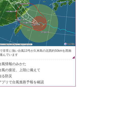
で非常に強い台風13号が久米島の北西約50kmを西南
進んでいます
台風情報のみかた
台風の接近、上陸に備えて
知る防災
アプリで台風進路予報を確認