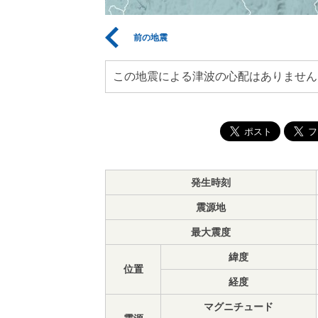
前の地震
この地震による津波の心配はありません
発生時刻
震源地
最大震度
緯度
位置
経度
マグニチュード