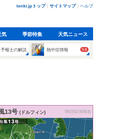
tenki.jpトップ
｜
サイトマップ
｜
ヘルプ
天気
季節特集
天気ニュース
象予報士の解説
熱中症情報
注目
風13号
(ドルフィン)
08日02:00現在