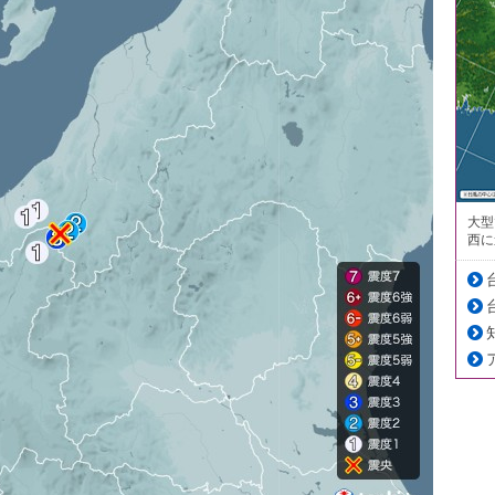
大型
西に