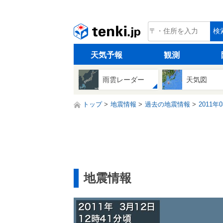
tenki.jp
検
天気予報
観測
雨雲レーダー
天気図
トップ
地震情報
過去の地震情報
2011年
地震情報