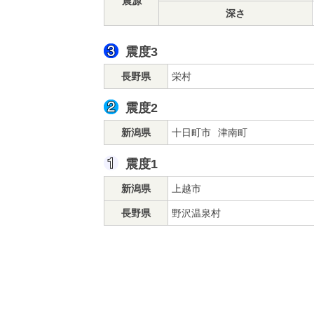
震源
深さ
震度3
長野県
栄村
震度2
新潟県
十日町市
津南町
震度1
新潟県
上越市
長野県
野沢温泉村