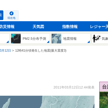
索
現在地
防災情報
天気図
指数情報
レジャー
PM2.5分布予測
地震情報
気
03月12日
12時41分頃発生した地震(最大震度3)
台
2011年03月12日12:44発表