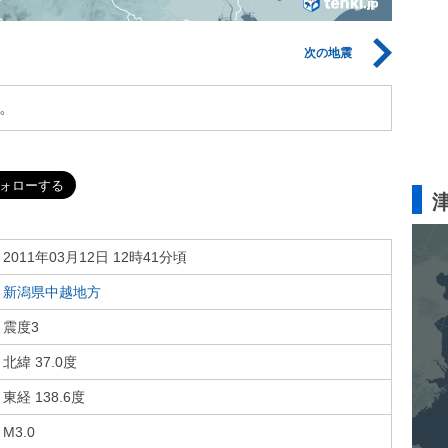
次の地震
。
2011年03月12日 12時41分頃
新潟県中越地方
震度3
北緯 37.0度
東経 138.6度
M3.0