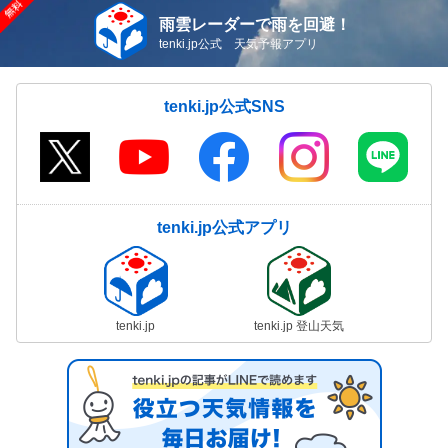
雨雲レーダーで雨を回避！
tenki.jp公式 天気予報アプリ
tenki.jp公式SNS
tenki.jp公式アプリ
tenki.jp
tenki.jp 登山天気