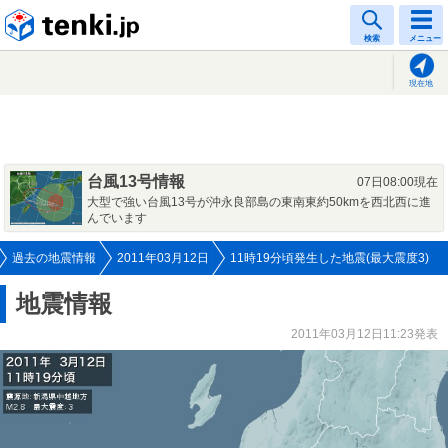
tenki.jp
検索
メニュー
現在地
台風13号情報
07日08:00現在
大型で強い台風13号が沖永良部島の東南東約50kmを西北西に進
んでいます
過去の地震情報
2011年03月12日
11時19分頃発生した地震(最大震度3)
地震情報
2011年03月12日11:23発表