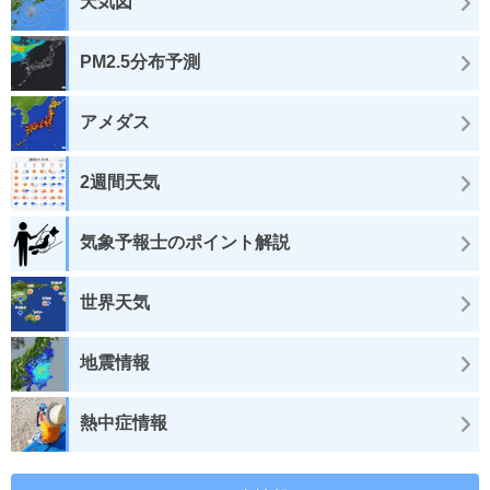
天気図
PM2.5分布予測
アメダス
2週間天気
気象予報士のポイント解説
世界天気
地震情報
熱中症情報